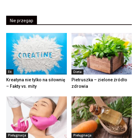
Nie przegap
Fit
Dieta
Kreatyna nie tylko na siłownię
Pietruszka – zielone źródło
– Fakty vs. mity
zdrowia
Pielęgnacja
Pielęgnacja