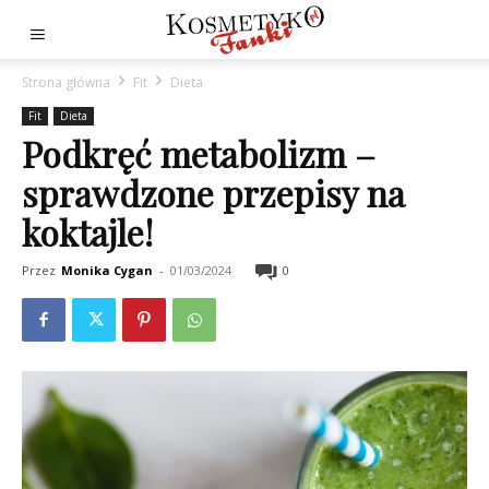
Strona główna
Fit
Dieta
Fit
Dieta
Podkręć metabolizm –
sprawdzone przepisy na
koktajle!
Przez
Monika Cygan
-
01/03/2024
0