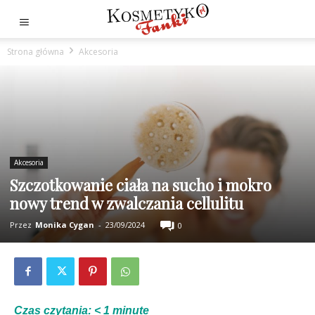
Strona główna
Akcesoria
Akcesoria
Szczotkowanie ciała na sucho i mokro
nowy trend w zwalczania cellulitu
Przez
Monika Cygan
-
23/09/2024
0
Czas czytania:
< 1
minute