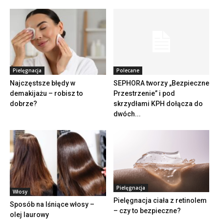
Pielęgnacja
Polecane
Najczęstsze błędy w
SEPHORA tworzy „Bezpieczne
demakijażu – robisz to
Przestrzenie” i pod
dobrze?
skrzydłami KPH dołącza do
dwóch...
Pielęgnacja
Włosy
Pielęgnacja ciała z retinolem
Sposób na lśniące włosy –
– czy to bezpieczne?
olej laurowy