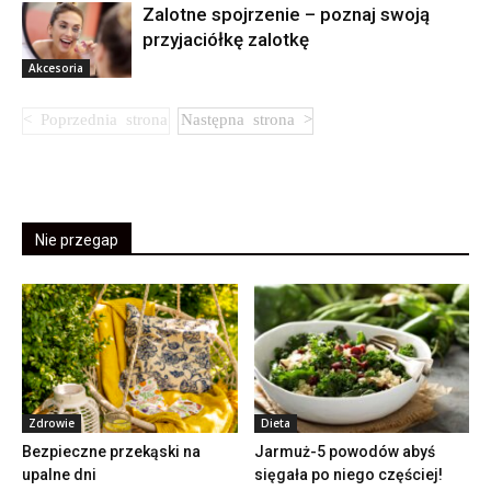
Zalotne spojrzenie – poznaj swoją
przyjaciółkę zalotkę
Akcesoria
Nie przegap
Zdrowie
Dieta
Bezpieczne przekąski na
Jarmuż-5 powodów abyś
upalne dni
sięgała po niego częściej!