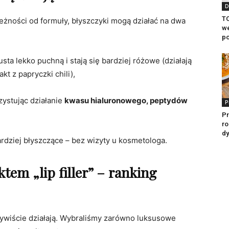
D
TO
eżności od formuły, błyszczyki mogą działać na dwa
we
p
usta lekko puchną i stają się bardziej różowe (działają
kt z papryczki chili),
zystując działanie
kwasu hialuronowego, peptydów
P
Pr
ro
dy
ardziej błyszczące – bez wizyty u kosmetologa.
ktem „lip filler” – ranking
zywiście działają. Wybraliśmy zarówno luksusowe