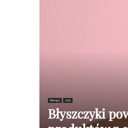
Makijaż
Usta
Błyszczyki po