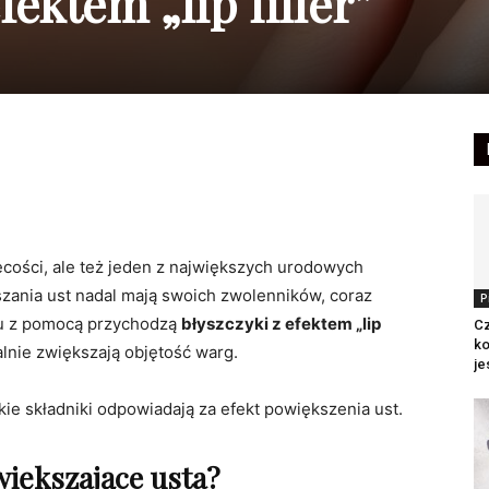
ektem „lip filler”
iecości, ale też jeden z największych urodowych
szania ust nadal mają swoich zwolenników, coraz
P
Tu z pomocą przychodzą
błyszczyki z efektem „lip
Cz
ko
alnie zwiększają objętość warg.
je
akie składniki odpowiadają za efekt powiększenia ust.
większające usta?