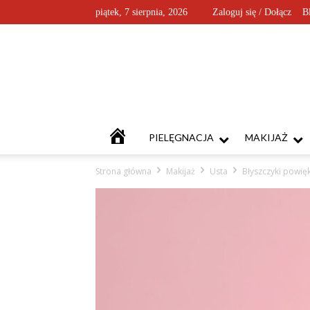
piątek, 7 sierpnia, 2026
Zaloguj się / Dołącz
B
KOSMETYKOFANKI
PIELĘGNACJA
MAKIJAŻ
Strona główna
Makijaż
Usta
Błyszczyki powięk