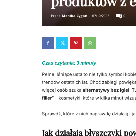
produktów z ef
Przez
Monika Cygan
-
07/10/2025
0
Czas czytania:
3
minuty
Pełne, lśniące usta to nie tylko symbol kob
trendów ostatnich lat. Choć zabiegi powięk
więcej osób szuka
alternatywy bez igieł
. 
filler”
– kosmetyki, które w kilka minut wizu
Sprawdź, które z nich naprawdę działają i j
Jak działają błyszczyki po