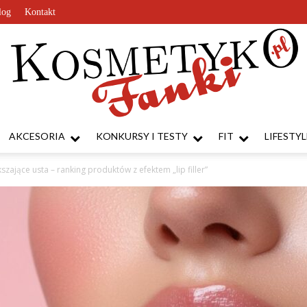
log
Kontakt
AKCESORIA
KONKURSY I TESTY
FIT
LIFESTYL
KosmetykoFanki.pl
szające usta – ranking produktów z efektem „lip filler”