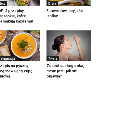
ieta
Dieta
P 3 przepisy
5 powodów, aby jeść
gańskie, które
jabłka!
osmakują każdemu!
ielęgnacja
Twarz
zepis na pyszną
Zespół suchego oka,
zgrzewającą zupę
czym jest i jak się
niową
objawia?