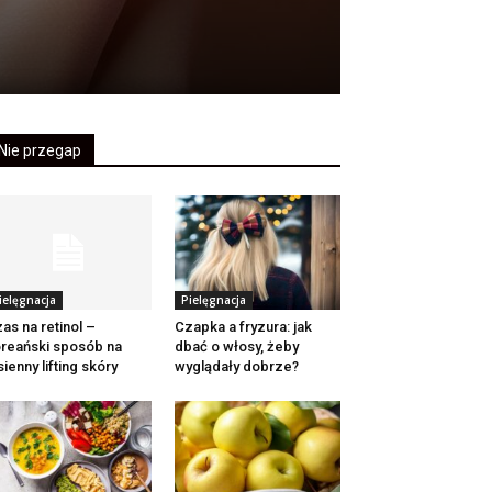
Nie przegap
ielęgnacja
Pielęgnacja
as na retinol –
Czapka a fryzura: jak
reański sposób na
dbać o włosy, żeby
sienny lifting skóry
wyglądały dobrze?