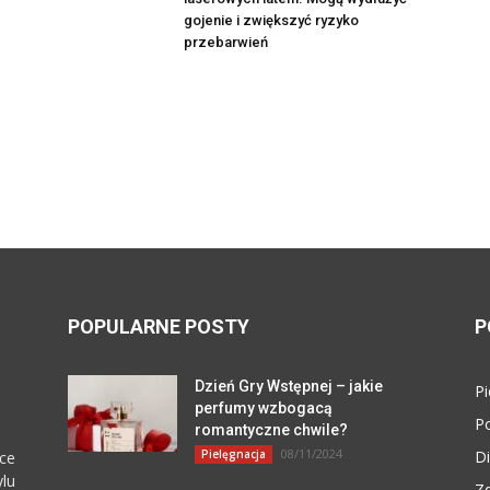
gojenie i zwiększyć ryzyko
przebarwień
POPULARNE POSTY
P
Dzień Gry Wstępnej – jakie
Pi
perfumy wzbogacą
P
romantyczne chwile?
08/11/2024
Pielęgnacja
Di
ce
lu
Z