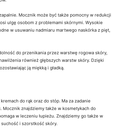
wzapalnie. Mocznik może być także pomocny w redukcji
nosi ulgę osobom z problemami skórnymi. Wysokie
odne w usuwaniu nadmiaru martwego naskórka z pięt,
olność do przenikania przez warstwę rogowa skóry,
nawilżenia również głębszych warstw skóry. Dzięki
ozostawiając ją miękką i gładką.
 kremach do rąk oraz do stóp. Ma za zadanie
ść. Mocznik znajdziemy także w kosmetykach do
 pomaga w leczeniu łupieżu. Znajdziemy go także w
n suchość i szorstkość skóry.