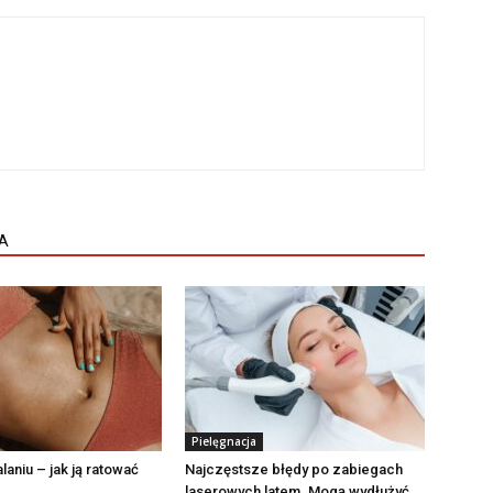
A
Pielęgnacja
laniu – jak ją ratować
Najczęstsze błędy po zabiegach
laserowych latem. Mogą wydłużyć