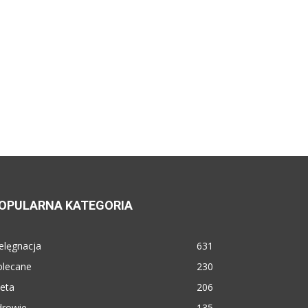
OPULARNA KATEGORIA
elęgnacja
631
olecane
230
eta
206
drowie
135