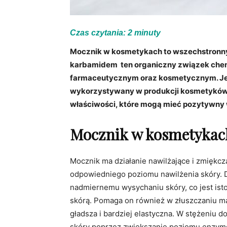
Czas czytania:
2
minuty
Mocznik w kosmetykach to wszechstronny 
karbamidem ten organiczny związek chemi
farmaceutycznym oraz kosmetycznym. Jego
wykorzystywany w produkcji kosmetyków d
właściwości, które mogą mieć pozytywny 
Mocznik w kosmetykac
Mocznik ma działanie nawilżające i zmiękcz
odpowiedniego poziomu nawilżenia skóry. D
nadmiernemu wysychaniu skóry, co jest ist
skórą. Pomaga on również w złuszczaniu mar
gładsza i bardziej elastyczna. W stężeniu 
skóry poprzez zwiększanie poziomu enzy