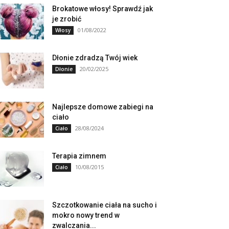
Brokatowe włosy! Sprawdź jak
je zrobić
01/08/2022
Włosy
Dłonie zdradzą Twój wiek
20/02/2025
Dłonie
Najlepsze domowe zabiegi na
ciało
28/08/2024
Ciało
Terapia zimnem
10/08/2015
Ciało
Szczotkowanie ciała na sucho i
mokro nowy trend w
zwalczania...