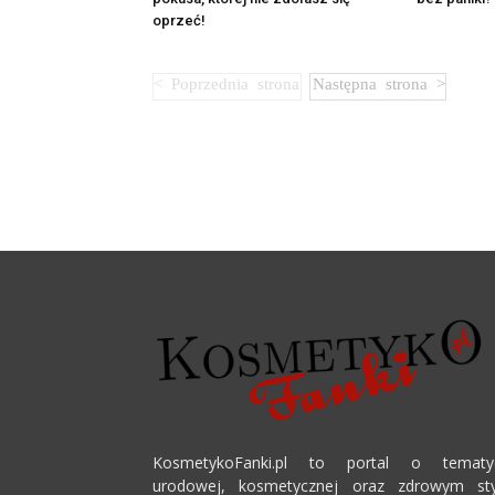
oprzeć!
KosmetykoFanki.pl to portal o tematy
urodowej, kosmetycznej oraz zdrowym sty