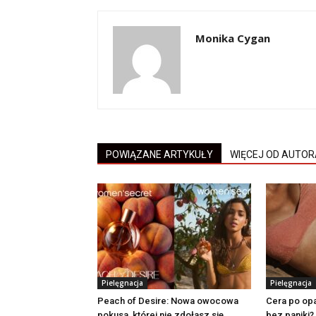
Monika Cygan
POWIĄZANE ARTYKUŁY
WIĘCEJ OD AUTOR
Pielęgnacja
Pielęgnacja
Peach of Desire: Nowa owocowa
Cera po opa
pokusa, której nie zdołasz się
bez paniki?