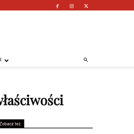
E
właściwości
Zobacz też