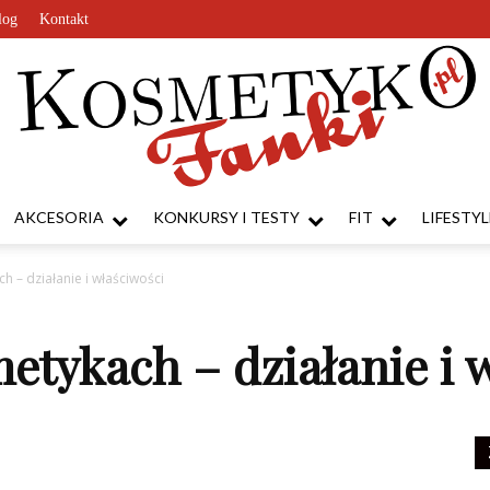
log
Kontakt
AKCESORIA
KONKURSY I TESTY
FIT
LIFESTYL
KosmetykoFanki.pl
 – działanie i właściwości
tykach – działanie i 