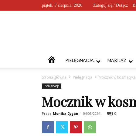
piątek, 7 sierpnia, 2026
Zaloguj się / Dołącz
B
KOSMETYKOFANKI
PIELĘGNACJA
MAKIJAŻ
Strona główna
Pielęgnacja
Mocznik w kosmetykach
Pielęgnacja
Mocznik w kosme
Przez
Monika Cygan
-
04/03/2024
0