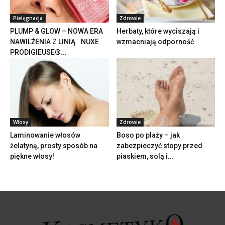
Pielęgnacja
Zdrowie
PLUMP & GLOW – NOWA ERA
Herbaty, które wyciszają i
NAWILŻENIA Z LINIĄ NUXE
wzmacniają odporność
PRODIGIEUSE®...
Włosy
Zdrowie
Laminowanie włosów
Boso po plaży – jak
żelatyną, prosty sposób na
zabezpieczyć stopy przed
piękne włosy!
piaskiem, solą i...