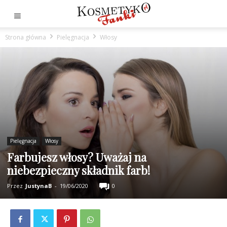
Strona główna
Pielęgnacja
Włosy
Pielęgnacja
Włosy
Farbujesz włosy? Uważaj na
niebezpieczny składnik farb!
Przez
JustynaB
-
19/06/2020
0