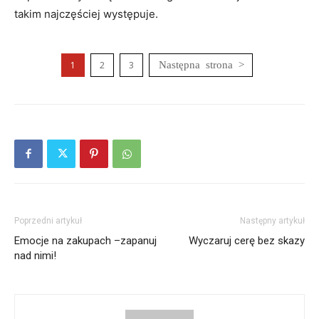
takim najczęściej występuje.
1
2
3
Poprzedni artykuł
Następny artykuł
Emocje na zakupach –zapanuj
Wyczaruj cerę bez skazy
nad nimi!