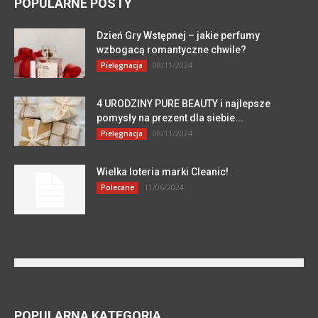
POPULARNE POSTY
Dzień Gry Wstępnej – jakie perfumy
wzbogacą romantyczne chwile?
08/11/2024
Pielęgnacja
4 URODZINY PURE BEAUTY i najlepsze
pomysły na prezent dla siebie...
08/11/2024
Pielęgnacja
Wielka loteria marki Cleanic!
11/06/2024
Polecane
POPULARNA KATEGORIA