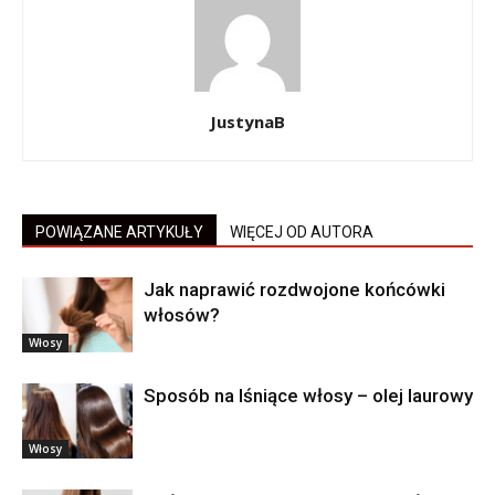
JustynaB
POWIĄZANE ARTYKUŁY
WIĘCEJ OD AUTORA
Jak naprawić rozdwojone końcówki
włosów?
Włosy
Sposób na lśniące włosy – olej laurowy
Włosy