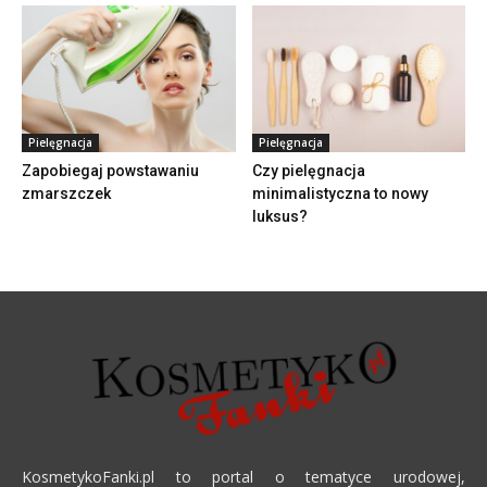
Pielęgnacja
Pielęgnacja
Zapobiegaj powstawaniu
Czy pielęgnacja
zmarszczek
minimalistyczna to nowy
luksus?
KosmetykoFanki.pl to portal o tematyce urodowej,