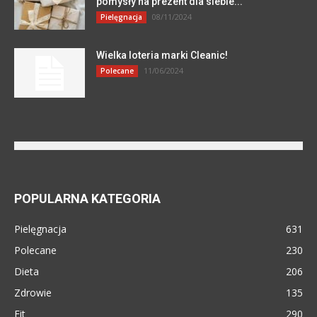
pomysły na prezent dla siebie...
08/11/2024
Pielęgnacja
Wielka loteria marki Cleanic!
11/06/2024
Polecane
POPULARNA KATEGORIA
Pielęgnacja
631
Polecane
230
Dieta
206
Zdrowie
135
Fit
290