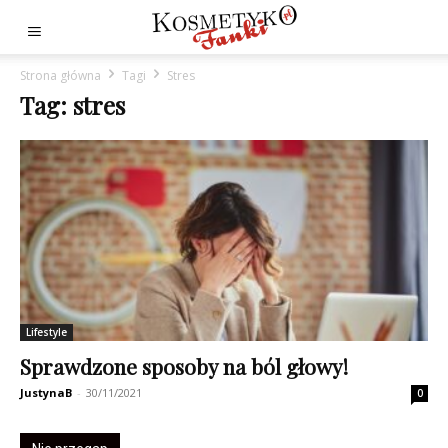
Strona główna
Tagi
Stres
Tag: stres
Lifestyle
Sprawdzone sposoby na ból głowy!
JustynaB
-
30/11/2021
0