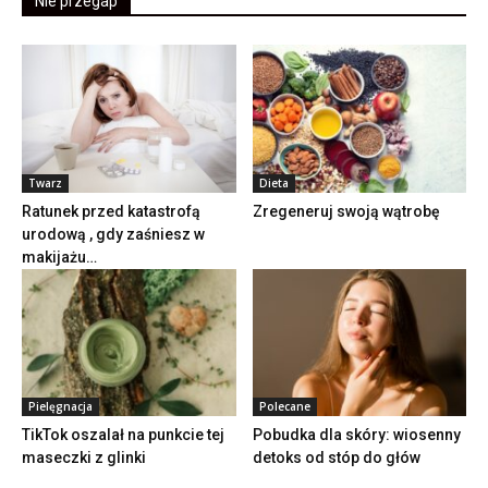
Nie przegap
Twarz
Dieta
Ratunek przed katastrofą
Zregeneruj swoją wątrobę
urodową , gdy zaśniesz w
makijażu…
Pielęgnacja
Polecane
TikTok oszalał na punkcie tej
Pobudka dla skóry: wiosenny
maseczki z glinki
detoks od stóp do głów