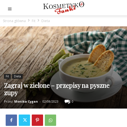
Strona główna
Fit
Dieta
Fit
Dieta
Zagraj w zielone – przepisy na pyszne
zupy
Przez
Monika Cygan
-
02/08/2023
0