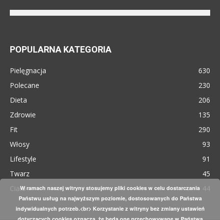
POPULARNA KATEGORIA
Pielęgnacja
630
Polecane
230
Dieta
206
Zdrowie
135
Fit
290
Włosy
93
Lifestyle
91
Twarz
45
Ciało
44
W ramach naszej witryny stosujemy pliki cookies w celu dostarczania
Państwu usług na najwyższym poziomie, dostosowanych do Państwa
indywidualnych potrzeb.<br> Korzystanie z witryny bez zmiany ustawień
dotyczących cookies oznacza, że będą one przechowywane w Państwa