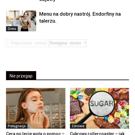
Menu na dobry nastrój. Endorfiny na
talerzu.
Dieta
Nie przegap
Pielęgnacja
Zdrowie
Cera po lecie woła o pomoc –
Cukrowy rollercoaster – jak