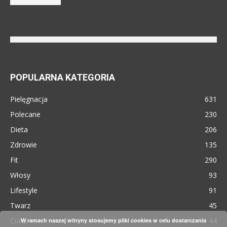
POPULARNA KATEGORIA
Pielęgnacja
631
Polecane
230
Dieta
206
Zdrowie
135
Fit
290
Włosy
93
Lifestyle
91
Twarz
45
Ciało
44
W ramach naszej witryny stosujemy pliki cookies w celu dostarczania