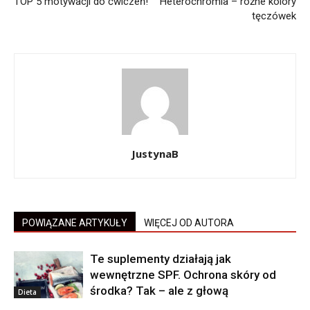
TOP 5 motywacji do ćwiczeń!
Heterochromia – różne kolory
tęczówek
JustynaB
POWIĄZANE ARTYKUŁY
WIĘCEJ OD AUTORA
Te suplementy działają jak
wewnętrzne SPF. Ochrona skóry od
środka? Tak – ale z głową
Dieta