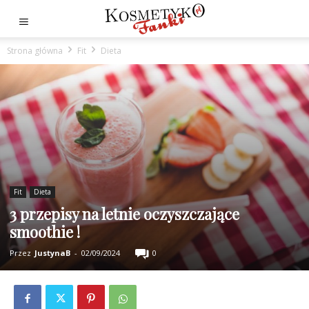
Strona główna
Fit
Dieta
Fit
Dieta
3 przepisy na letnie oczyszczające
smoothie !
Przez
JustynaB
-
02/09/2024
0