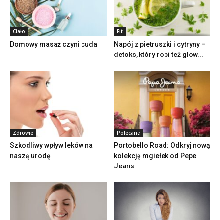
Ciało
Fit
Domowy masaż czyni cuda
Napój z pietruszki i cytryny –
detoks, który robi też glow...
Zdrowie
Polecane
Szkodliwy wpływ leków na
Portobello Road: Odkryj nową
naszą urodę
kolekcję mgiełek od Pepe
Jeans