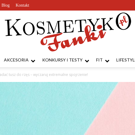
Blog
Kontakt
AKCESORIA
KONKURSY I TESTY
FIT
LIFESTYL
KosmetykoFanki.pl
adać tusz do rzęs – wyczaruj extremalne spojrzenie!