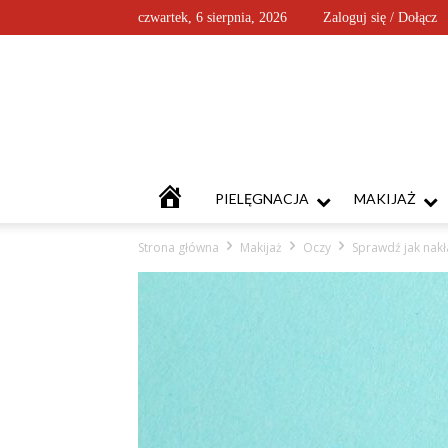
czwartek, 6 sierpnia, 2026
Zaloguj się / Dołącz
KOSMETYKOFANKI
PIELĘGNACJA
MAKIJAŻ
Strona główna
Makijaż
Oczy
Sprawdź jak nakł