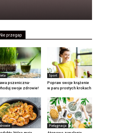
Nie przegap
ieta
Sport
awa pszeniczna-
Popraw swoje krążenie
hoduj swoje zdrowie!
w paru prostych krokach
drowie
Pielęgnacja
odukty, które mają
Atopowe zapalenie