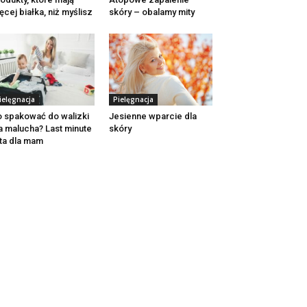
ęcej białka, niż myślisz
skóry – obalamy mity
ielęgnacja
Pielęgnacja
 spakować do walizki
Jesienne wparcie dla
a malucha? Last minute
skóry
sta dla mam