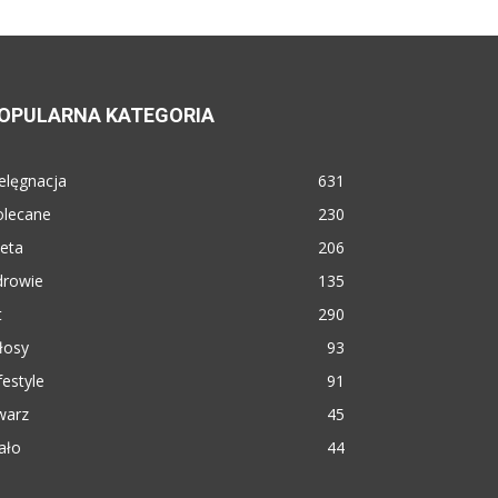
OPULARNA KATEGORIA
elęgnacja
631
olecane
230
eta
206
drowie
135
t
290
łosy
93
festyle
91
warz
45
ało
44