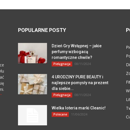
POPULARNE POSTY
P
Dzień Gry Wstępnej – jakie
Pi
perfumy wzbogacą
P
romantyczne chwile?
08/11/2024
Pielęgnacja
Di
ce
lu
Z
zać
4 URODZINY PURE BEAUTY i
Fi
się
najlepsze pomysły na prezent
dla siebie...
i.
W
"
08/11/2024
Pielęgnacja
Li
T
Wielka loteria marki Cleanic!
11/06/2024
Polecane
Ci