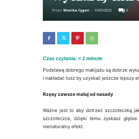
Przez
Monika Cygan
-
15/03/2022
0
Czas czytania:
< 1
minute
Podstawą dobrego makijażu są dobrze wytu
i nakładać tusz by uzyskać jeszcze lepszy ef
Rzęsy zawsze maluj od nasady
Ważne jest to aby dotrzeć szczoteczką jak 
szczoteczce, dzięki temu zyskasz głębie
nienaturalny efekt.