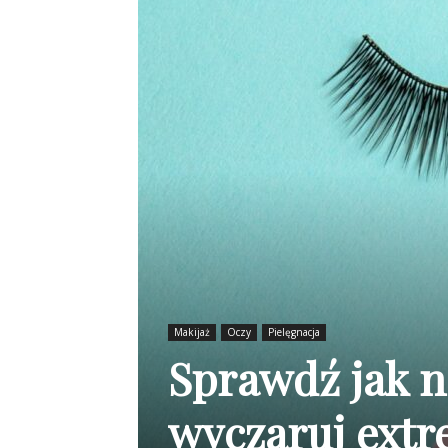
Makijaż
Oczy
Pielęgnacja
Sprawdź jak n
wyczaruj extr