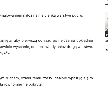
wi
pomalowaniem nałóż na nie cienką warstwę pudru.
P
amiętaj aby pierwszą od razu po nałożeniu dokładnie
Co
dl
kowicie wyschnie, dopiero wtedy nałóż drugą warstwę.
li
byków.
tym ruchem, dzięki temu rzęsy idealnie wpasują się w
ędą równomiernie pokryte.