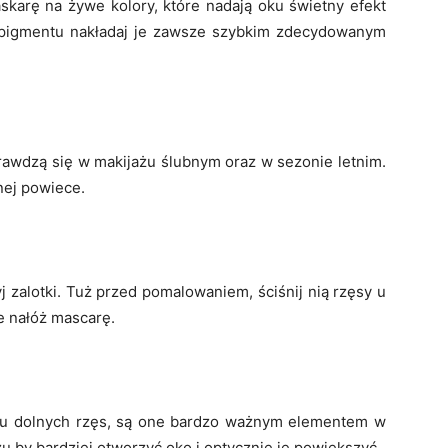
skarę na żywe kolory, które nadają oku świetny efekt
 pigmentu nakładaj je zawsze szybkim zdecydowanym
prawdzą się w makijażu ślubnym oraz w sezonie letnim.
nej powiece.
 zalotki. Tuż przed pomalowaniem, ściśnij nią rzęsy u
e nałóż mascarę.
u dolnych rzęs, są one bardzo ważnym elementem w
u by bardziej otworzyć oko i optycznie je powiększyć.