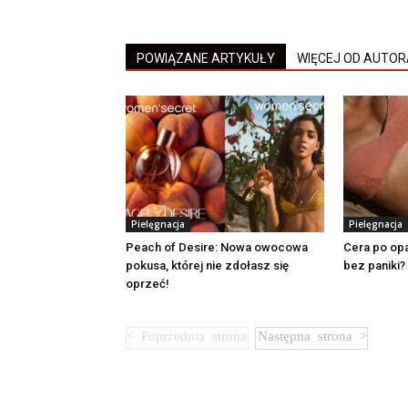
POWIĄZANE ARTYKUŁY
WIĘCEJ OD AUTOR
Pielęgnacja
Pielęgnacja
Peach of Desire: Nowa owocowa
Cera po opa
pokusa, której nie zdołasz się
bez paniki?
oprzeć!