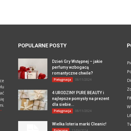
POPULARNE POSTY
P
Dzień Gry Wstępnej – jakie
Pi
perfumy wzbogacą
P
romantyczne chwile?
08/11/2024
Pielęgnacja
Di
ce
lu
Z
zać
4 URODZINY PURE BEAUTY i
Fi
się
najlepsze pomysły na prezent
dla siebie...
i.
W
"
08/11/2024
Pielęgnacja
Li
T
Wielka loteria marki Cleanic!
11/06/2024
Polecane