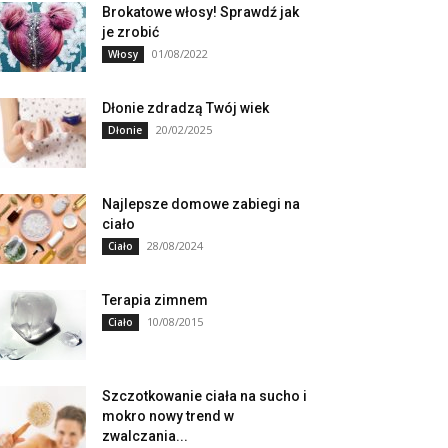
Brokatowe włosy! Sprawdź jak
je zrobić
01/08/2022
Włosy
Dłonie zdradzą Twój wiek
20/02/2025
Dłonie
Najlepsze domowe zabiegi na
ciało
28/08/2024
Ciało
Terapia zimnem
10/08/2015
Ciało
Szczotkowanie ciała na sucho i
mokro nowy trend w
zwalczania...