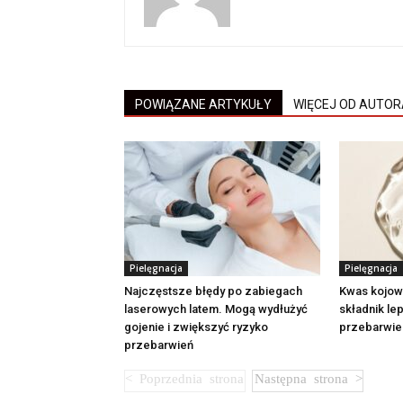
POWIĄZANE ARTYKUŁY
WIĘCEJ OD AUTOR
Pielęgnacja
Pielęgnacja
Najczęstsze błędy po zabiegach
Kwas kojowy
laserowych latem. Mogą wydłużyć
składnik lep
gojenie i zwiększyć ryzyko
przebarwie
przebarwień