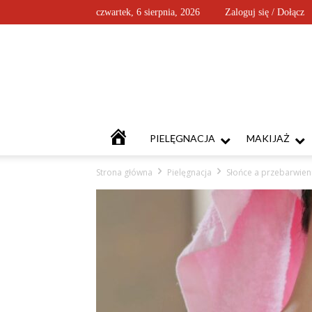
czwartek, 6 sierpnia, 2026
Zaloguj się / Dołącz
KOSMETYKOFANKI
PIELĘGNACJA
MAKIJAŻ
Strona główna
Pielęgnacja
Słońce a przebarwien