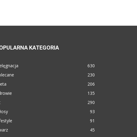
OPULARNA KATEGORIA
elęgnacja
630
olecane
230
eta
206
drowie
135
t
290
łosy
93
festyle
91
warz
45