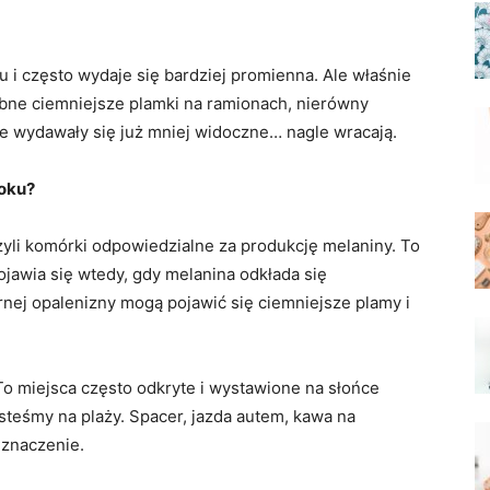
u i często wydaje się bardziej promienna. Ale właśnie
bne ciemniejsze plamki na ramionach, nierówny
óre wydawały się już mniej widoczne… nagle wracają.
roku?
li komórki odpowiedzialne za produkcję melaniny. To
ojawia się wtedy, gdy melanina odkłada się
ej opalenizny mogą pojawić się ciemniejsze plamy i
To miejsca często odkryte i wystawione na słońce
esteśmy na plaży. Spacer, jazda autem, kawa na
 znaczenie.