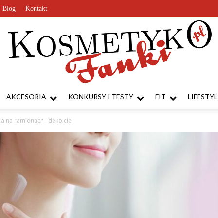
Blog
Kontakt
AKCESORIA
KONKURSY I TESTY
FIT
LIFESTYL
KosmetykoFanki.pl
ia na ramionach i dekolcie