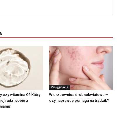
A
Pielęgnacja
 czy witamina C? Który
Wierzbownica drobnokwiatowa –
iej radzi sobie z
czy naprawdę pomaga na trądzik?
niami?