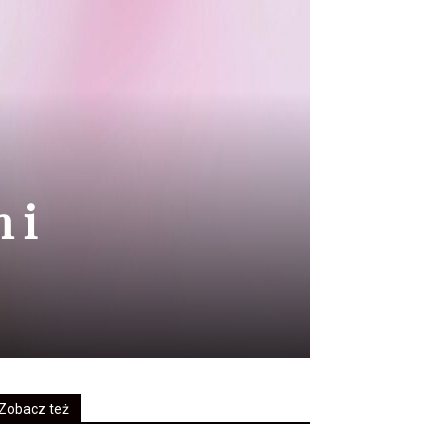
 i
Zobacz też