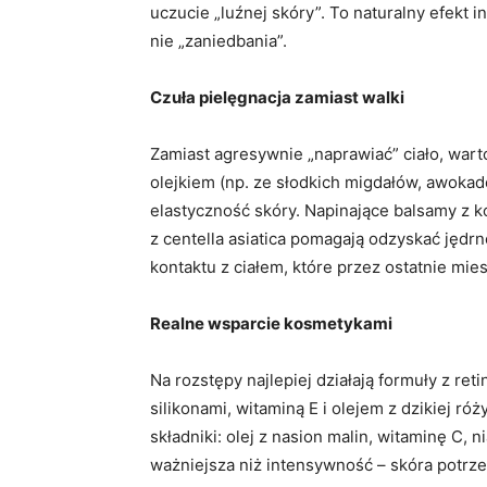
uczucie „luźnej skóry”. To naturalny efek
nie „zaniedbania”.
Czuła pielęgnacja zamiast walki
Zamiast agresywnie „naprawiać” ciało, wart
olejkiem (np. ze słodkich migdałów, awoka
elastyczność skóry. Napinające balsamy z 
z centella asiatica pomagają odzyskać jędr
kontaktu z ciałem, które przez ostatnie mie
Realne wsparcie kosmetykami
Na rozstępy najlepiej działają formuły z re
silikonami, witaminą E i olejem z dzikiej ró
składniki: olej z nasion malin, witaminę C,
ważniejsza niż intensywność – skóra potrz