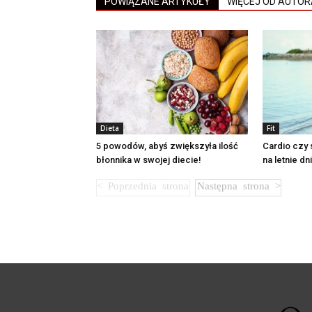
POWIĄZANE ARTYKUŁY
WIĘCEJ OD AUTOR
Dieta
Fit
5 powodów, abyś zwiększyła ilość
Cardio czy 
błonnika w swojej diecie!
na letnie dn