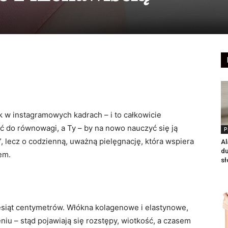
ak w instagramowych kadrach – i to całkowicie
ć do równowagi, a Ty – by na nowo nauczyć się ją
P
”, lecz o codzienną, uważną pielęgnację, która wspiera
Al
du
em.
sł
iesiąt centymetrów. Włókna kolagenowe i elastynowe,
eniu – stąd pojawiają się rozstępy, wiotkość, a czasem