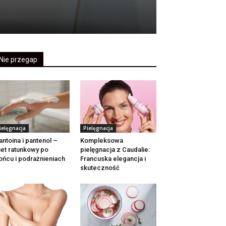
Nie przegap
ielęgnacja
Pielęgnacja
antoina i pantenol –
Kompleksowa
et ratunkowy po
pielęgnacja z Caudalie:
ońcu i podrażnieniach
Francuska elegancja i
skuteczność