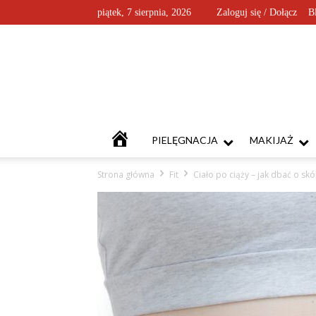
piątek, 7 sierpnia, 2026
Zaloguj się / Dołącz
B
KOSMETYKOFANKI
PIELĘGNACJA
MAKIJAŻ
Strona główna
Fit
Ciało po ciąży – jak dbać o skór