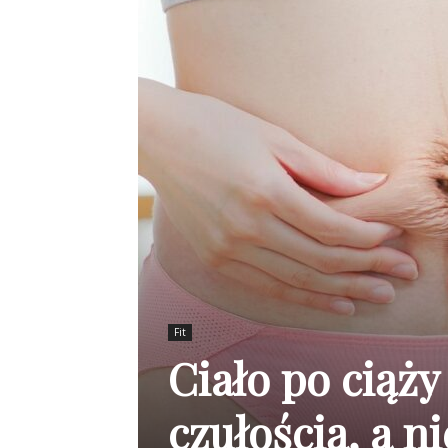
Fit
Ciało po ciąży
czułością, a n