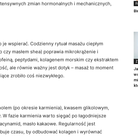
t intensywnych zmian hormonalnych i mechanicznych,
Fi
Bi
o je wspierać. Codzienny rytuał masażu ciepłym
do czy masłem shea) poprawia mikrokrążenie i
kofeiną, peptydami, kolagenem morskim czy ekstraktem
Z
ność, ale równie ważny jest dotyk – masaż to moment
Ja
wc
siące zrobiło coś niezwykłego.
mi
kt
tinolem (po okresie karmienia), kwasem glikolowym,
ży. W fazie karmienia warto sięgać po łagodniejsze
 niacynamid, masło kakaowe. Regularność jest
ebuje czasu, by odbudować kolagen i wyrównać