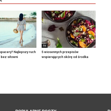
A
Fit
spacery? Najlepszy ruch
5 wiosennych przepisów
i bez siłowni
wspierających skórę od środka