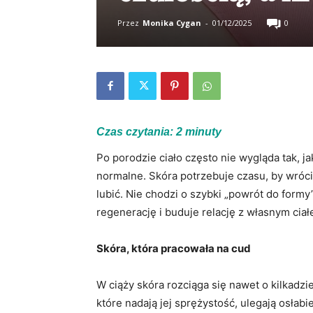
Przez
Monika Cygan
-
01/12/2025
0
Czas czytania:
2
minuty
Po porodzie ciało często nie wygląda tak, j
normalne. Skóra potrzebuje czasu, by wróci
lubić. Nie chodzi o szybki „powrót do formy
regenerację i buduje relację z własnym ciał
Skóra, która pracowała na cud
W ciąży skóra rozciąga się nawet o kilkadz
które nadają jej sprężystość, ulegają osłabi