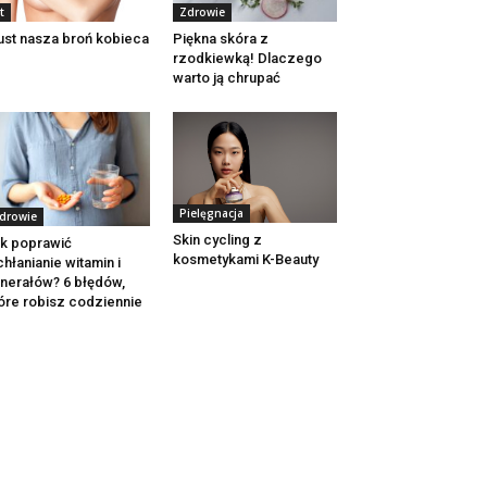
t
Zdrowie
ust nasza broń kobieca
Piękna skóra z
rzodkiewką! Dlaczego
warto ją chrupać
Pielęgnacja
drowie
Skin cycling z
k poprawić
kosmetykami K-Beauty
hłanianie witamin i
nerałów? 6 błędów,
óre robisz codziennie