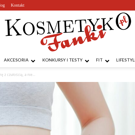
log
Kontakt
AKCESORIA
KONKURSY I TESTY
FIT
LIFESTYL
KosmetykoFanki.pl
ę z czułością, a nie...