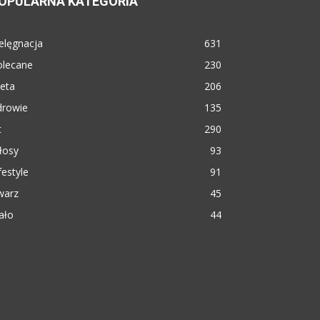
OPULARNA KATEGORIA
elęgnacja
631
olecane
230
eta
206
drowie
135
t
290
łosy
93
festyle
91
warz
45
ało
44