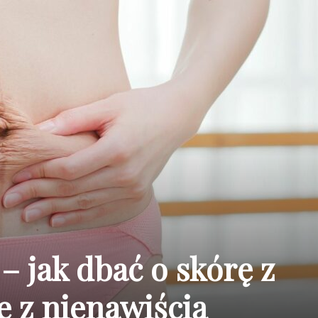
 – jak dbać o skórę z
ie z nienawiścią