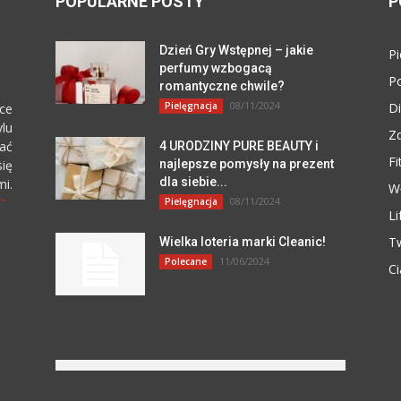
POPULARNE POSTY
P
Dzień Gry Wstępnej – jakie
Pi
perfumy wzbogacą
P
romantyczne chwile?
08/11/2024
Pielęgnacja
Di
ce
lu
Z
zać
4 URODZINY PURE BEAUTY i
Fi
się
najlepsze pomysły na prezent
dla siebie...
i.
W
"
08/11/2024
Pielęgnacja
Li
T
Wielka loteria marki Cleanic!
11/06/2024
Polecane
Ci