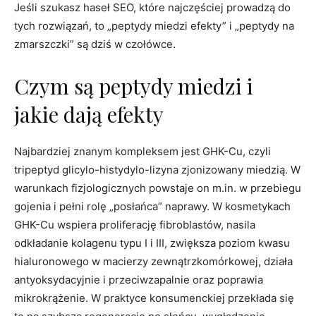
Jeśli szukasz haseł SEO, które najczęściej prowadzą do
tych rozwiązań, to „peptydy miedzi efekty” i „peptydy na
zmarszczki” są dziś w czołówce.
Czym są peptydy miedzi i
jakie dają efekty
Najbardziej znanym kompleksem jest GHK-Cu, czyli
tripeptyd glicylo-histydylo-lizyna zjonizowany miedzią. W
warunkach fizjologicznych powstaje on m.in. w przebiegu
gojenia i pełni rolę „posłańca” naprawy. W kosmetykach
GHK-Cu wspiera proliferację fibroblastów, nasila
odkładanie kolagenu typu I i III, zwiększa poziom kwasu
hialuronowego w macierzy zewnątrzkomórkowej, działa
antyoksydacyjnie i przeciwzapalnie oraz poprawia
mikrokrążenie. W praktyce konsumenckiej przekłada się