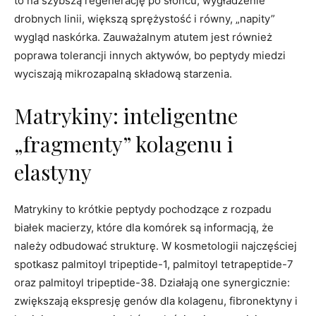
to na szybszą regenerację po słońcu, wygładzenie
drobnych linii, większą sprężystość i równy, „napity”
wygląd naskórka. Zauważalnym atutem jest również
poprawa tolerancji innych aktywów, bo peptydy miedzi
wyciszają mikrozapalną składową starzenia.
Matrykiny: inteligentne
„fragmenty” kolagenu i
elastyny
Matrykiny to krótkie peptydy pochodzące z rozpadu
białek macierzy, które dla komórek są informacją, że
należy odbudować strukturę. W kosmetologii najczęściej
spotkasz palmitoyl tripeptide-1, palmitoyl tetrapeptide-7
oraz palmitoyl tripeptide-38. Działają one synergicznie:
zwiększają ekspresję genów dla kolagenu, fibronektyny i