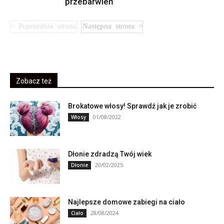
przebarwień
Zobacz też
Brokatowe włosy! Sprawdź jak je zrobić
01/08/2022
Włosy
Dłonie zdradzą Twój wiek
20/02/2025
Dłonie
Najlepsze domowe zabiegi na ciało
28/08/2024
Ciało