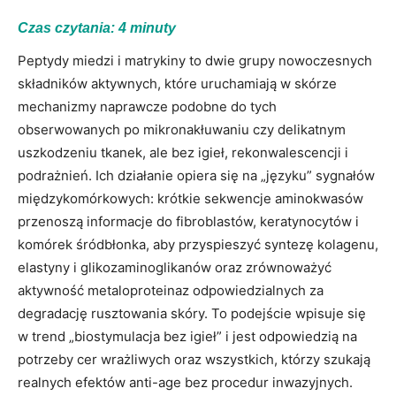
Czas czytania:
4
minuty
Peptydy miedzi i matrykiny to dwie grupy nowoczesnych
składników aktywnych, które uruchamiają w skórze
mechanizmy naprawcze podobne do tych
obserwowanych po mikronakłuwaniu czy delikatnym
uszkodzeniu tkanek, ale bez igieł, rekonwalescencji i
podrażnień. Ich działanie opiera się na „języku” sygnałów
międzykomórkowych: krótkie sekwencje aminokwasów
przenoszą informacje do fibroblastów, keratynocytów i
komórek śródbłonka, aby przyspieszyć syntezę kolagenu,
elastyny i glikozaminoglikanów oraz zrównoważyć
aktywność metaloproteinaz odpowiedzialnych za
degradację rusztowania skóry. To podejście wpisuje się
w trend „biostymulacja bez igieł” i jest odpowiedzią na
potrzeby cer wrażliwych oraz wszystkich, którzy szukają
realnych efektów anti-age bez procedur inwazyjnych.