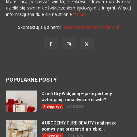
które chcą poszerzać wiedzę z zakresu zdrowia i urody oraz
dzielić się swoim doświadczeniem życiowym z innymi. Więcej
informacji znajduje się na stronie
"O nas"
Skontaktuj się z nami:
redakcja@kosmetykofanki.pl
POPULARNE POSTY
Dzień Gry Wstępnej – jakie perfumy
wzbogacą romantyczne chwile?
08/11/2024
Pielęgnacja
4 URODZINY PURE BEAUTY i najlepsze
pomysły na prezent dla siebie...
08/11/2024
Pielęgnacja