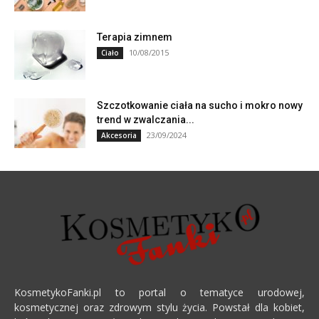
Terapia zimnem
10/08/2015
Ciało
Szczotkowanie ciała na sucho i mokro nowy
trend w zwalczania...
23/09/2024
Akcesoria
KosmetykoFanki.pl to portal o tematyce urodowej,
kosmetycznej oraz zdrowym stylu życia. Powstał dla kobiet,