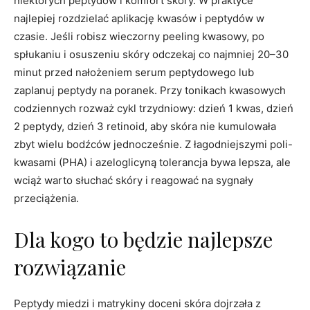
niektórych peptydów i komfort skóry. W praktyce
najlepiej rozdzielać aplikację kwasów i peptydów w
czasie. Jeśli robisz wieczorny peeling kwasowy, po
spłukaniu i osuszeniu skóry odczekaj co najmniej 20–30
minut przed nałożeniem serum peptydowego lub
zaplanuj peptydy na poranek. Przy tonikach kwasowych
codziennych rozważ cykl trzydniowy: dzień 1 kwas, dzień
2 peptydy, dzień 3 retinoid, aby skóra nie kumulowała
zbyt wielu bodźców jednocześnie. Z łagodniejszymi poli-
kwasami (PHA) i azeloglicyną tolerancja bywa lepsza, ale
wciąż warto słuchać skóry i reagować na sygnały
przeciążenia.
Dla kogo to będzie najlepsze
rozwiązanie
Peptydy miedzi i matrykiny doceni skóra dojrzała z