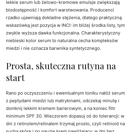
lekkie serum lub żelowo-kremowe emulsje zwiększają
biodostępność i komfort warstwowania. Producenci
rzadko ujawniają dokładne stężenia, dlatego praktyczną
wskazówką jest pozycja w INCI: im bliżej środka listy, tym
zwykle wyższa dawka funkcjonalna. Charakterystyczny
niebieski kolor serum to naturalna cecha kompleksów
miedzi i nie oznacza barwnika syntetycznego.
Prosta, skuteczna rutyna na
start
Rano po oczyszczeniu i ewentualnym toniku nałóż serum
z peptydami miedzi lub matrykinami, odczekaj minutę i
domknij lekkim kremem barierowym, a na koniec filtr
minimum SPF 30. Wieczorem dopasuj oś do tolerancji: w
dni z retinolem/retinalem trzymaj prosto, czyli retinoid na
suchą skórę i po pauzie krem nawilżający; w dni bez