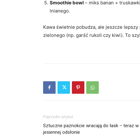
Smoothie bowl
– miks banan + truskawki
lnianego.
Kawa świetnie pobudza, ale jeszcze lepszy 
zielonego (np. garść rukoli czy kiwi). To s
Poprzedni artykuł
Sztuczne paznokcie wracają do łask – teraz w
jesiennej odsłonie