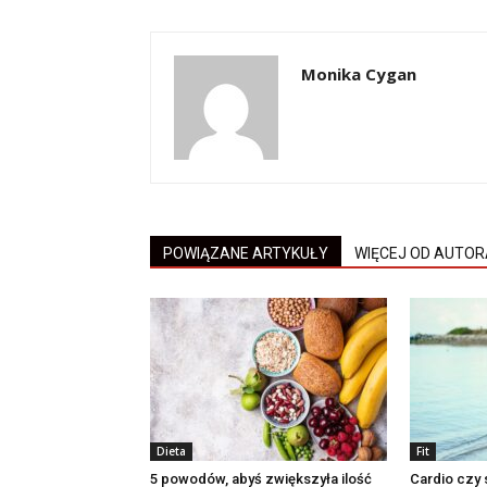
Monika Cygan
POWIĄZANE ARTYKUŁY
WIĘCEJ OD AUTOR
Dieta
Fit
5 powodów, abyś zwiększyła ilość
Cardio czy 