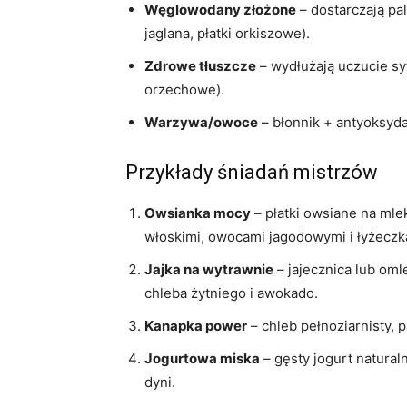
Węglowodany złożone
– dostarczają pal
jaglana, płatki orkiszowe).
Zdrowe tłuszcze
– wydłużają uczucie syt
orzechowe).
Warzywa/owoce
– błonnik + antyoksyda
Przykłady śniadań mistrzów
Owsianka mocy
– płatki owsiane na mle
włoskimi, owocami jagodowymi i łyżecz
Jajka na wytrawnie
– jajecznica lub oml
chleba żytniego i awokado.
Kanapka power
– chleb pełnoziarnisty, p
Jogurtowa miska
– gęsty jogurt naturaln
dyni.