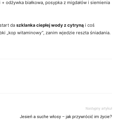
 + odżywka białkowa, posypka z migdałów i siemienia
start da
szklanka ciepłej wody z cytryną
i coś
zybki „kop witaminowy”, zanim wjedzie reszta śniadania.
Następny artykuł
Jesień a suche włosy – jak przywrócić im życie?