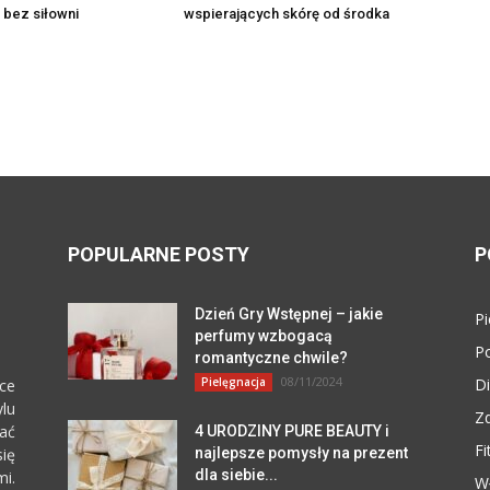
i bez siłowni
wspierających skórę od środka
POPULARNE POSTY
P
Dzień Gry Wstępnej – jakie
Pi
perfumy wzbogacą
P
romantyczne chwile?
08/11/2024
Pielęgnacja
Di
ce
lu
Z
zać
4 URODZINY PURE BEAUTY i
Fi
się
najlepsze pomysły na prezent
dla siebie...
i.
W