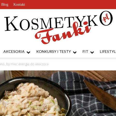
Blog
Kontakt
AKCESORIA
KONKURSY I TESTY
FIT
LIFESTYL
KosmetykoFanki.pl
rano, by mieć energię do wieczora