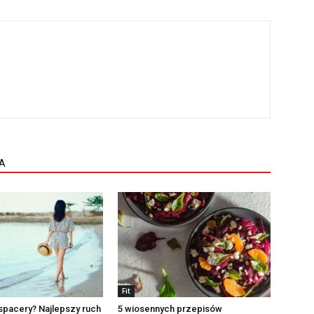
A
Fit
spacery? Najlepszy ruch
5 wiosennych przepisów