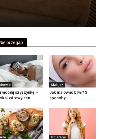
Nie przegap
drowie
Makijaż
mocnij szyszynkę –
Jak malować brwi? 3
skaj zdrowy sen
sposoby!
ieta
Polecane