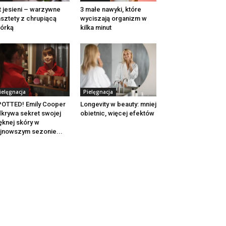
t jesieni – warzywne
3 małe nawyki, które
sztety z chrupiącą
wyciszają organizm w
órką
kilka minut
ielęgnacja
Pielęgnacja
OTTED! Emily Cooper
Longevity w beauty: mniej
krywa sekret swojej
obietnic, więcej efektów
ęknej skóry w
jnowszym sezonie...