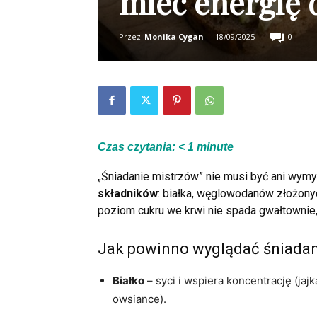
mieć energię 
Przez
Monika Cygan
-
18/09/2025
0
Czas czytania:
< 1
minute
„Śniadanie mistrzów” nie musi być ani wymy
składników
: białka, węglowodanów złożonyc
poziom cukru we krwi nie spada gwałtownie, 
Jak powinno wyglądać śniadan
Białko
– syci i wspiera koncentrację (ja
owsiance).