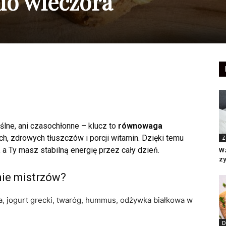
do wieczora
ślne, ani czasochłonne – klucz to
równowaga
h, zdrowych tłuszczów i porcji witamin. Dzięki temu
Z
a Ty masz stabilną energię przez cały dzień.
Wz
zy
ie mistrzów?
jka, jogurt grecki, twaróg, hummus, odżywka białkowa w
D