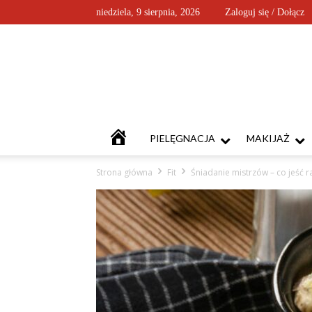
niedziela, 9 sierpnia, 2026
Zaloguj się / Dołącz
KOSMETYKOFANKI
PIELĘGNACJA
MAKIJAŻ
Strona główna
Fit
Śniadanie mistrzów – co jeść 