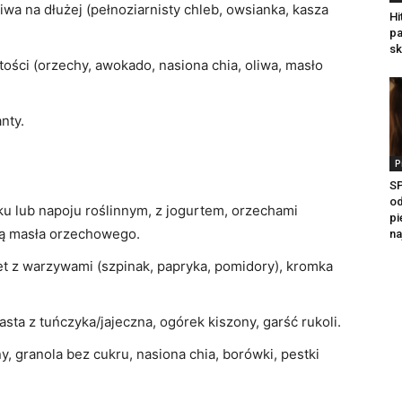
iwa na dłużej (pełnoziarnisty chleb, owsianka, kasza
Hi
pa
sk
ości (orzechy, awokado, nasiona chia, oliwa, masło
nty.
P
SP
od
ku lub napoju roślinnym, z jogurtem, orzechami
pi
ką masła orzechowego.
na
et z warzywami (szpinak, papryka, pomidory), kromka
asta z tuńczyka/jajeczna, ogórek kiszony, garść rukoli.
y, granola bez cukru, nasiona chia, borówki, pestki