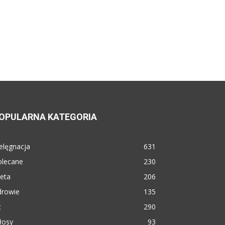
OPULARNA KATEGORIA
elęgnacja
631
olecane
230
eta
206
drowie
135
t
290
łosy
93