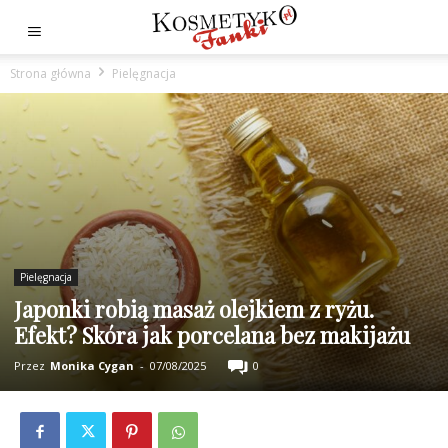
Strona główna
Pielęgnacja
Pielęgnacja
Japonki robią masaż olejkiem z ryżu.
Efekt? Skóra jak porcelana bez makijażu
Przez
Monika Cygan
-
07/08/2025
0