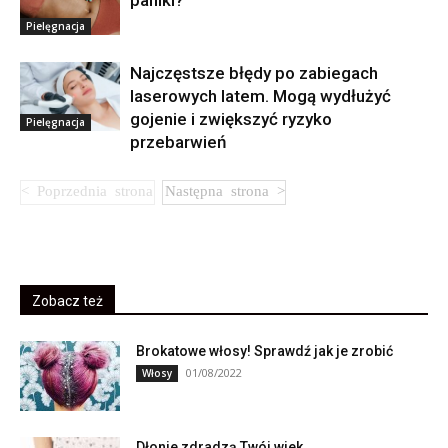
Pielęgnacja
Najczęstsze błędy po zabiegach
laserowych latem. Mogą wydłużyć
gojenie i zwiększyć ryzyko
Pielęgnacja
przebarwień
Zobacz też
Brokatowe włosy! Sprawdź jak je zrobić
01/08/2022
Włosy
Dłonie zdradzą Twój wiek