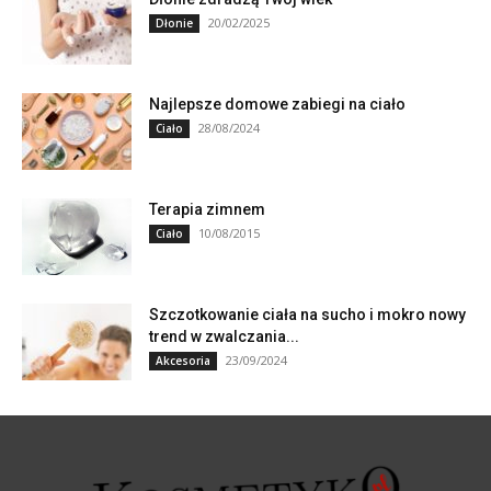
20/02/2025
Dłonie
Najlepsze domowe zabiegi na ciało
28/08/2024
Ciało
Terapia zimnem
10/08/2015
Ciało
Szczotkowanie ciała na sucho i mokro nowy
trend w zwalczania...
23/09/2024
Akcesoria