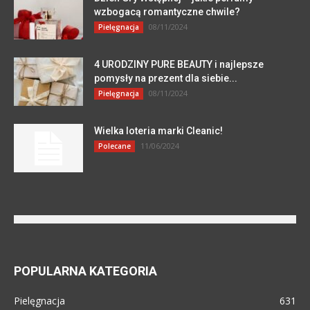
wzbogacą romantyczne chwile?
08/11/2024
Pielęgnacja
4 URODZINY PURE BEAUTY i najlepsze
pomysły na prezent dla siebie...
08/11/2024
Pielęgnacja
Wielka loteria marki Cleanic!
11/06/2024
Polecane
POPULARNA KATEGORIA
Pielęgnacja
631