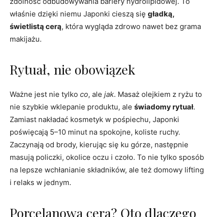
zdolność odbudowywania bariery hydrolipidowej. To
właśnie dzięki niemu Japonki cieszą się
gładką,
świetlistą cerą
, która wygląda zdrowo nawet bez grama
makijażu.
Rytuał, nie obowiązek
Ważne jest nie tylko
co
, ale
jak
. Masaż olejkiem z ryżu to
nie szybkie wklepanie produktu, ale
świadomy rytuał
.
Zamiast nakładać kosmetyk w pośpiechu, Japonki
poświęcają 5–10 minut na spokojne, koliste ruchy.
Zaczynają od brody, kierując się ku górze, następnie
masują policzki, okolice oczu i czoło. To nie tylko sposób
na lepsze wchłanianie składników, ale też domowy lifting
i relaks w jednym.
Porcelanowa cera? Oto dlaczego