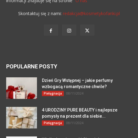
informacji znajduje się na stronie
"O nas"
Skontaktuj się z nami:
redakcja@kosmetykofanki.pl
POPULARNE POSTY
Dzień Gry Wstępnej – jakie perfumy
wzbogacą romantyczne chwile?
08/11/2024
Pielęgnacja
4 URODZINY PURE BEAUTY i najlepsze
pomysły na prezent dla siebie...
08/11/2024
Pielęgnacja