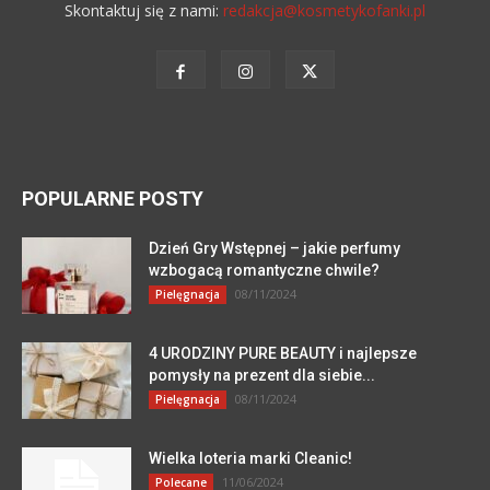
Skontaktuj się z nami:
redakcja@kosmetykofanki.pl
POPULARNE POSTY
Dzień Gry Wstępnej – jakie perfumy
wzbogacą romantyczne chwile?
08/11/2024
Pielęgnacja
4 URODZINY PURE BEAUTY i najlepsze
pomysły na prezent dla siebie...
08/11/2024
Pielęgnacja
Wielka loteria marki Cleanic!
11/06/2024
Polecane