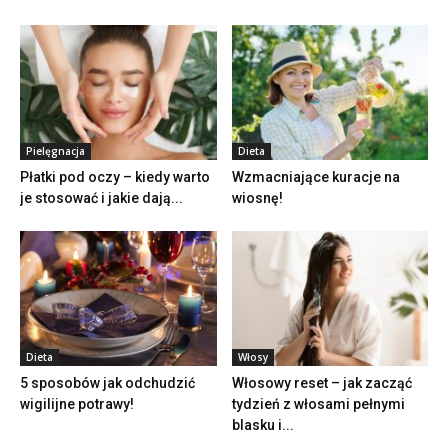
Pielęgnacja
Dieta
Płatki pod oczy – kiedy warto
Wzmacniające kuracje na
je stosować i jakie dają...
wiosnę!
Dieta
Włosy
5 sposobów jak odchudzić
Włosowy reset – jak zacząć
wigilijne potrawy!
tydzień z włosami pełnymi
blasku i...