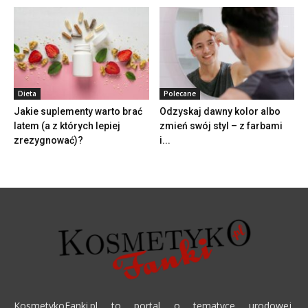
Dieta
Polecane
Jakie suplementy warto brać
Odzyskaj dawny kolor albo
latem (a z których lepiej
zmień swój styl – z farbami
zrezygnować)?
i...
KosmetykoFanki.pl to portal o tematyce urodowej,