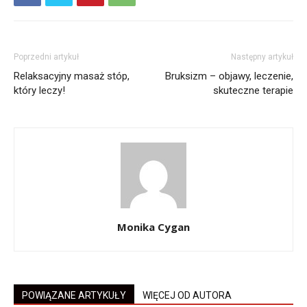
Poprzedni artykuł
Następny artykuł
Relaksacyjny masaż stóp,
Bruksizm – objawy, leczenie,
który leczy!
skuteczne terapie
Monika Cygan
POWIĄZANE ARTYKUŁY
WIĘCEJ OD AUTORA