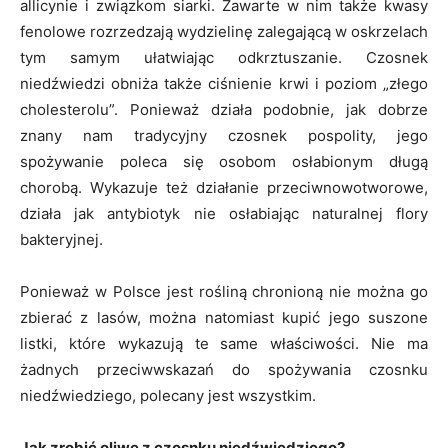
allicynie i związkom siarki. Zawarte w nim także kwasy
fenolowe rozrzedzają wydzielinę zalegającą w oskrzelach
tym samym ułatwiając odkrztuszanie. Czosnek
niedźwiedzi obniża także ciśnienie krwi i poziom „złego
cholesterolu”. Ponieważ działa podobnie, jak dobrze
znany nam tradycyjny czosnek pospolity, jego
spożywanie poleca się osobom osłabionym długą
chorobą. Wykazuje też działanie przeciwnowotworowe,
działa jak antybiotyk nie osłabiając naturalnej flory
bakteryjnej.
Ponieważ w Polsce jest rośliną chronioną nie można go
zbierać z lasów, można natomiast kupić jego suszone
listki, które wykazują te same właściwości. Nie ma
żadnych przeciwwskazań do spożywania czosnku
niedźwiedziego, polecany jest wszystkim.
Jak zrobić oliwę z czosnku niedźwiedziego?