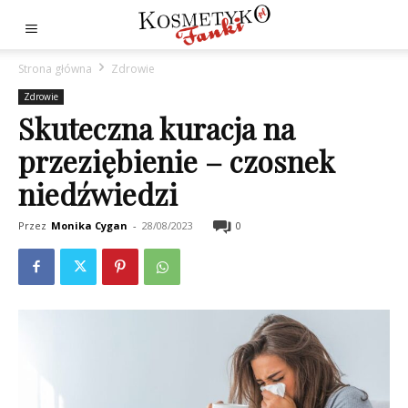
Strona główna
Zdrowie
Zdrowie
Skuteczna kuracja na
przeziębienie – czosnek
niedźwiedzi
Przez
Monika Cygan
-
28/08/2023
0