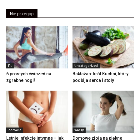
Nie przegap
Fit
Uncategorized
6 prostych ćwiczeń na
Bakłażan: król Kuchni, który
zgrabne nogi!
podbija serca i stoły
Zdrowie
Włosy
Letnie infekcje intymne – jak
Domowe zioła na piękne