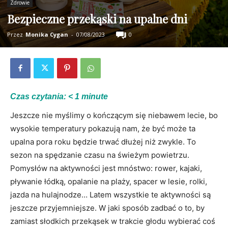
Zdrowie
Bezpieczne przekąski na upalne dni
Przez
Monika Cygan
-
07/08/2023
0
Czas czytania:
< 1
minute
Jeszcze nie myślimy o kończącym się niebawem lecie, bo
wysokie temperatury pokazują nam, że być może ta
upalna pora roku będzie trwać dłużej niż zwykle. To
sezon na spędzanie czasu na świeżym powietrzu.
Pomysłów na aktywności jest mnóstwo: rower, kajaki,
pływanie łódką, opalanie na plaży, spacer w lesie, rolki,
jazda na hulajnodze… Latem wszystkie te aktywności są
jeszcze przyjemniejsze. W jaki sposób zadbać o to, by
zamiast słodkich przekąsek w trakcie głodu wybierać coś