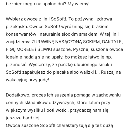
bezpiecznego na upalne dni? My wiemy!
Wybierz owoce z linii SoSoft!. To pożywna i zdrowa
przekąska. Owoce SoSoft! wyróżniają się brakiem
konserwantów i naturalnie słodkim smakiem. W tej linii
znajdziemy: ŻURAWINĘ NASĄCZONĄ SOKIEM, DAKTYLE,
FIGI, MORELE i ŚLIWKI suszone. Pyszne, suszone owoce
idealnie nadają się na upały, bo możesz łatwo je np.
przenosić. Wystarczy, że paczkę ulubionego smaku
SoSoft! zapakujesz do plecaka albo walizki i… Ruszaj na
wakacyjną przygodę!
Dodatkowo, proces ich suszenia pomaga w zachowaniu
cennych składników odżywczych, które latem przy
większym wysiłku i potliwości, przydadzą nam się
jeszcze bardziej.
Owoce suszone SoSoft! charakteryzują się też dużą