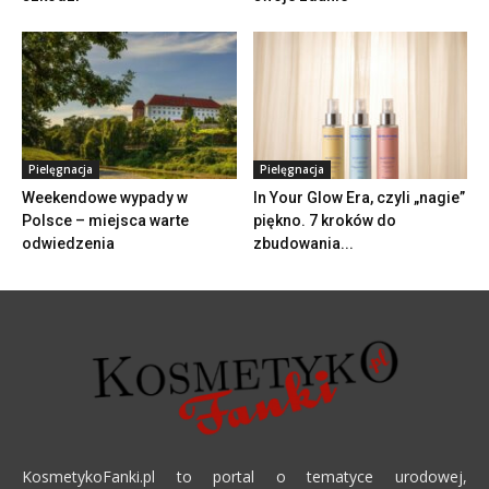
Pielęgnacja
Pielęgnacja
Weekendowe wypady w
In Your Glow Era, czyli „nagie”
Polsce – miejsca warte
piękno. 7 kroków do
odwiedzenia
zbudowania...
KosmetykoFanki.pl to portal o tematyce urodowej,