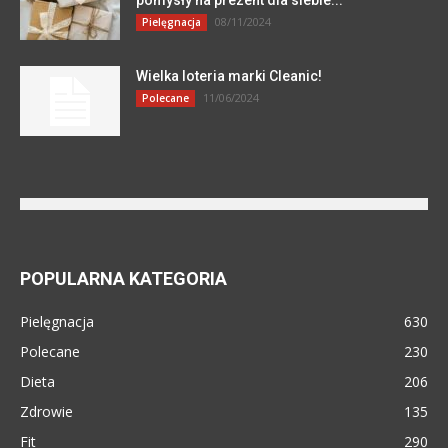
pomysły na prezent dla siebie...
08/11/2024
Pielęgnacja
Wielka loteria marki Cleanic!
11/06/2024
Polecane
POPULARNA KATEGORIA
Pielęgnacja
630
Polecane
230
Dieta
206
Zdrowie
135
Fit
290