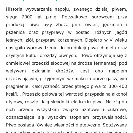
Historia wytwarzania napoju, zwanego dzisiaj piwem,
sięga 7000 lat p.n.e. Początkowo surowcem przy
produkcji piwa były zboża jare: owies, jęczmień i
pszenica oraz przyprawy w postaci różnych ja­gód
leśnych, ziół, przypraw korzennych. Dopiero w V wieku
nastąpiło wprowadzenie do produkcji piwa chmielu oraz
czystych kultur drożdży piwnych.
Piwo otrzymuje się z
chmielowej brzeczki słodowej na drodze fermentacji pod
wpływem działania drożdży. Jest ono napojem
orzeźwiającym, przyjemnym w smaku i dobrze gaszącym
pragnienie.
Kaloryczność przeciętnego piwa to 300-400
kcal/l. . Przeszło połowa tej wartości przypada na alkohol
etylowy, resztę dają składniki eks­traktu piwa. Należą do
nich przede wszystkim związki azotowe i cu­krowe,
odznaczające się wysokim stopniem przyswajalności.
Piwo posiada również własności dietetyczne. Spożywane
w umiarkowanych ilościach pobudza apetyt i przyspiesza