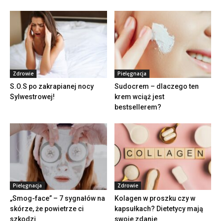
Zdrowie
Pielęgnacja
S.O.S po zakrapianej nocy
Sudocrem – dlaczego ten
Sylwestrowej!
krem wciąż jest
bestsellerem?
Pielęgnacja
Zdrowie
„Smog-face” – 7 sygnałów na
Kolagen w proszku czy w
skórze, że powietrze ci
kapsułkach? Dietetycy mają
szkodzi
swoje zdanie