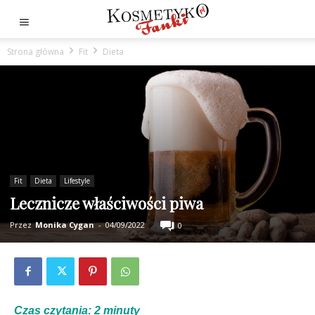
Strona główna
Fit
Dieta
Fit
Dieta
Lifestyle
Lecznicze właściwości piwa
Przez
Monika Cygan
-
04/09/2022
0
Czas czytania:
2
minuty