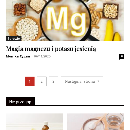
Zdrowie
Magia magnezu i potasu jesienią
Monika Cygan
-
06/11/2025
0
1
2
3
Nie przegap