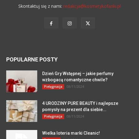
Skontaktuj się z nami:
redakcja@kosmetykofanki.pl
POPULARNE POSTY
Dzień Gry Wstępnej – jakie perfumy
wzbogacą romantyczne chwile?
08/11/2024
Pielęgnacja
4 URODZINY PURE BEAUTY i najlepsze
pomysły na prezent dla siebie...
08/11/2024
Pielęgnacja
Wielka loteria marki Cleanic!