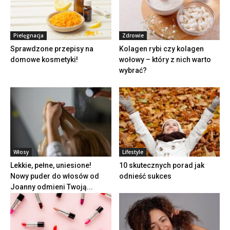
Pielęgnacja
Zdrowie
Sprawdzone przepisy na
Kolagen rybi czy kolagen
domowe kosmetyki!
wołowy – który z nich warto
wybrać?
Włosy
Lifestyle
Lekkie, pełne, uniesione!
10 skutecznych porad jak
Nowy puder do włosów od
odnieść sukces
Joanny odmieni Twoją...