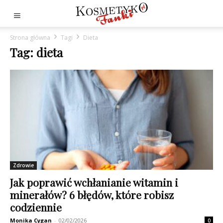
Strona główna
Tagi
Dieta
Tag: dieta
Zdrowie
Jak poprawić wchłanianie witamin i
minerałów? 6 błędów, które robisz
codziennie
Monika Cygan
-
02/02/2026
0