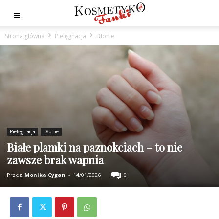
Strona główna
Pielęgnacja
Dłonie
Pielęgnacja
Dłonie
Białe plamki na paznokciach – to nie
zawsze brak wapnia
Przez
Monika Cygan
-
14/01/2026
0