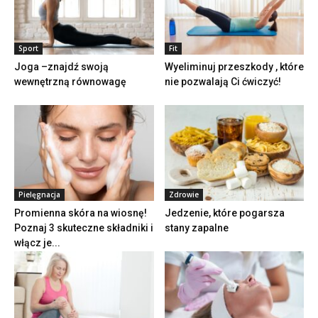
Sport
Fit
Joga –znajdź swoją
Wyeliminuj przeszkody , które
wewnętrzną równowagę
nie pozwalają Ci ćwiczyć!
Pielęgnacja
Zdrowie
Promienna skóra na wiosnę!
Jedzenie, które pogarsza
Poznaj 3 skuteczne składniki i
stany zapalne
włącz je...