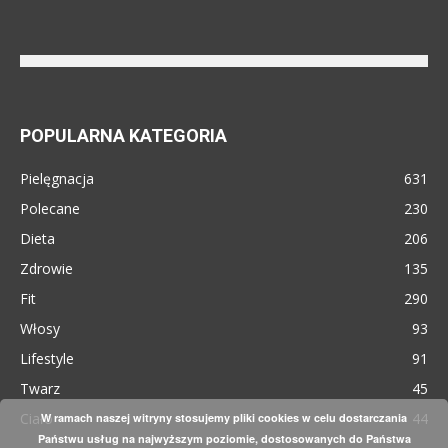
POPULARNA KATEGORIA
Pielęgnacja
631
Polecane
230
Dieta
206
Zdrowie
135
Fit
290
Włosy
93
Lifestyle
91
Twarz
45
Ciało
44
W ramach naszej witryny stosujemy pliki cookies w celu dostarczania
Państwu usług na najwyższym poziomie, dostosowanych do Państwa