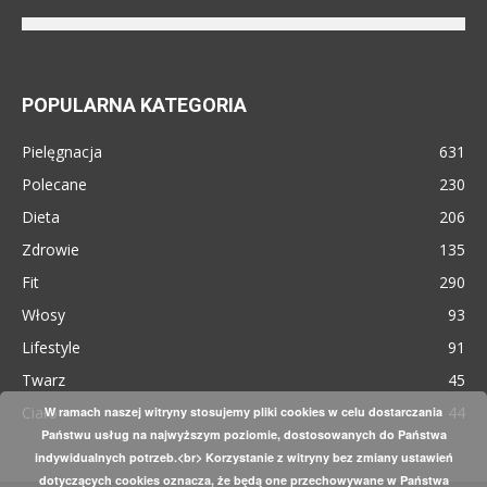
POPULARNA KATEGORIA
Pielęgnacja
631
Polecane
230
Dieta
206
Zdrowie
135
Fit
290
Włosy
93
Lifestyle
91
Twarz
45
Ciało
44
W ramach naszej witryny stosujemy pliki cookies w celu dostarczania
Państwu usług na najwyższym poziomie, dostosowanych do Państwa
indywidualnych potrzeb.<br> Korzystanie z witryny bez zmiany ustawień
dotyczących cookies oznacza, że będą one przechowywane w Państwa