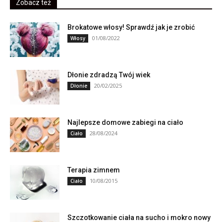
Zobacz też
Brokatowe włosy! Sprawdź jak je zrobić
01/08/2022
Włosy
Dłonie zdradzą Twój wiek
20/02/2025
Dłonie
Najlepsze domowe zabiegi na ciało
28/08/2024
Ciało
Terapia zimnem
10/08/2015
Ciało
Szczotkowanie ciała na sucho i mokro nowy