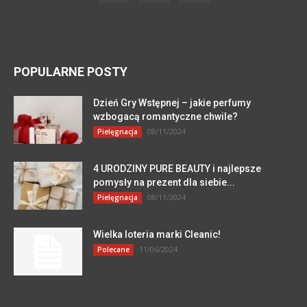
POPULARNE POSTY
Dzień Gry Wstępnej – jakie perfumy
wzbogacą romantyczne chwile?
08/11/2024
Pielęgnacja
4 URODZINY PURE BEAUTY i najlepsze
pomysły na prezent dla siebie...
08/11/2024
Pielęgnacja
Wielka loteria marki Cleanic!
11/06/2024
Polecane