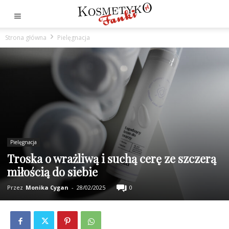
Strona główna
Pielęgnacja
Pielęgnacja
Troska o wrażliwą i suchą cerę ze szczerą
miłością do siebie
Przez
Monika Cygan
-
28/02/2025
0