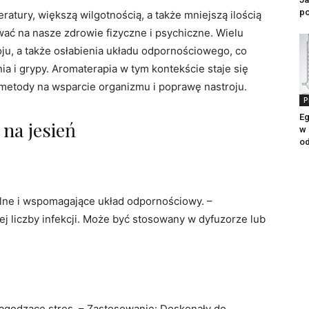
p
atury, większą wilgotnością, a także mniejszą ilością
ać na nasze zdrowie fizyczne i psychiczne. Wielu
u, a także osłabienia układu odpornościowego, co
ia i grypy. Aromaterapia w tym kontekście staje się
metody na wsparcie organizmu i poprawę nastroju.
P
Eg
 na jesień
w 
o
lne i wspomagające układ odpornościowy. –
ej liczby infekcji. Może być stosowany w dyfuzorze lub
 łagodzące stres. – Zastosowanie: Doskonały do