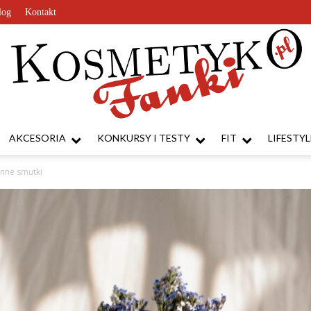
log
Kontakt
AKCESORIA
KONKURSY I TESTY
FIT
LIFESTYL
KosmetykoFanki.pl
enne smutki