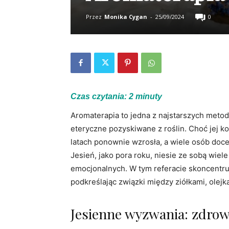
Przez
Monika Cygan
-
25/09/2024
0
Czas czytania:
2
minuty
Aromaterapia to jedna z najstarszych metod
eteryczne pozyskiwane z roślin. Choć jej kor
latach ponownie wzrosła, a wiele osób docen
Jesień, jako pora roku, niesie ze sobą wie
emocjonalnych. W tym referacie skoncentru
podkreślając związki między ziółkami, ole
Jesienne wyzwania: zdrow