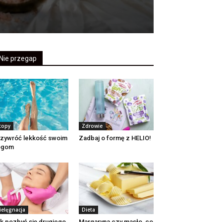
Nie przegap
topy
Zdrowie
zywróć lekkość swoim
Zadbaj o formę z HELIO!
ogom
ielęgnacja
Dieta
k pozbyć się drugiego
Margaryna czy masło, co