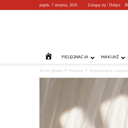
piątek, 7 sierpnia, 2026
Zaloguj się / Dołącz
B
KOSMETYKOFANKI
PIELĘGNACJA
MAKIJAŻ
Strona główna
Polecane
Aromaterapia – na jesi