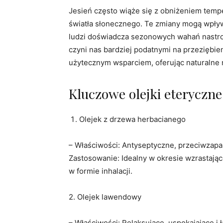
Jesień często wiąże się z obniżeniem temper
światła słonecznego. Te zmiany mogą wpływ
ludzi doświadcza sezonowych wahań nastroj
czyni nas bardziej podatnymi na przeziębien
użytecznym wsparciem, oferując naturalne 
Kluczowe olejki eteryczne
Olejek z drzewa herbacianego
– Właściwości: Antyseptyczne, przeciwzapa
Zastosowanie: Idealny w okresie wzrastając
w formie inhalacji.
2. Olejek lawendowy
– Właściwości: Relaksujące, uspokajające i