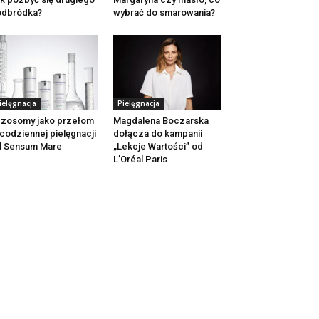
odbródka?
wybrać do smarowania?
ielęgnacja
Pielęgnacja
zosomy jako przełom
Magdalena Boczarska
codziennej pielęgnacji
dołącza do kampanii
d Sensum Mare
„Lekcje Wartości” od
L’Oréal Paris