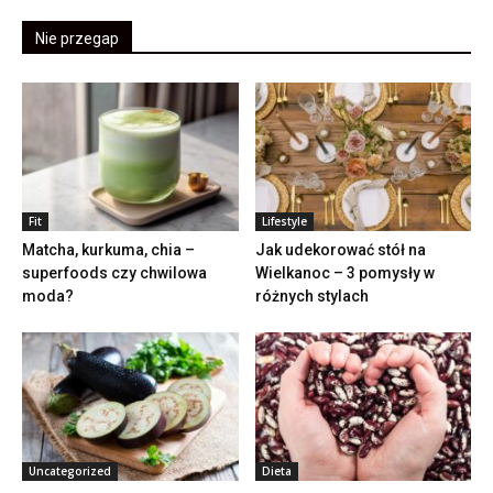
Nie przegap
Fit
Lifestyle
Matcha, kurkuma, chia –
Jak udekorować stół na
superfoods czy chwilowa
Wielkanoc – 3 pomysły w
moda?
różnych stylach
Uncategorized
Dieta