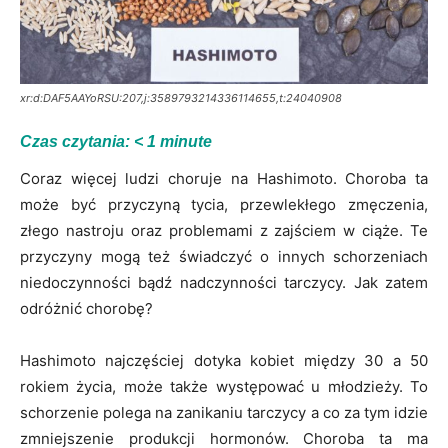
xr:d:DAF5AAYoRSU:207,j:3589793214336114655,t:24040908
Czas czytania:
< 1
minute
Coraz więcej ludzi choruje na Hashimoto. Choroba ta
może być przyczyną tycia, przewlekłego zmęczenia,
złego nastroju oraz problemami z zajściem w ciąże. Te
przyczyny mogą też świadczyć o innych schorzeniach
niedoczynności bądź nadczynności tarczycy. Jak zatem
odróżnić chorobę?
Hashimoto najczęściej dotyka kobiet między 30 a 50
rokiem życia, może także występować u młodzieży. To
schorzenie polega na zanikaniu tarczycy a co za tym idzie
zmniejszenie produkcji hormonów. Choroba ta ma