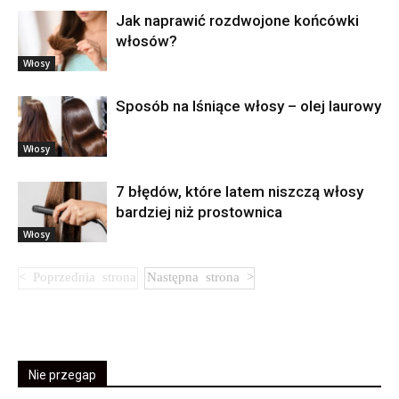
Jak naprawić rozdwojone końcówki
włosów?
Włosy
Sposób na lśniące włosy – olej laurowy
Włosy
7 błędów, które latem niszczą włosy
bardziej niż prostownica
Włosy
Nie przegap