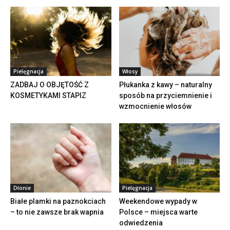
Pielęgnacja
Włosy
ZADBAJ O OBJĘTOŚĆ Z
Płukanka z kawy – naturalny
KOSMETYKAMI STAPIZ
sposób na przyciemnienie i
wzmocnienie włosów
Dłonie
Pielęgnacja
Białe plamki na paznokciach
Weekendowe wypady w
– to nie zawsze brak wapnia
Polsce – miejsca warte
odwiedzenia