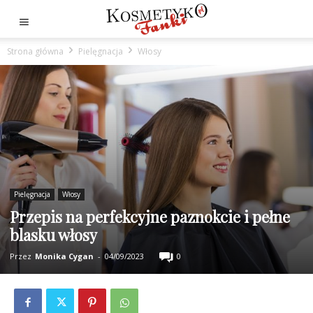
Strona główna
Pielęgnacja
Włosy
Pielęgnacja
Włosy
Przepis na perfekcyjne paznokcie i pełne
blasku włosy
Przez
Monika Cygan
-
04/09/2023
0