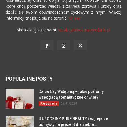
kosmetycznej oraz zdrowym stylu życia. Powstał dla kobiet,
które chcą poszerzać wiedzę z zakresu zdrowia i urody oraz
dzielić się swoim doświadczeniem życiowym z innymi. Więcej
informacji znajduje się na stronie
"O nas"
Skontaktuj się z nami:
redakcja@kosmetykofanki.pl
POPULARNE POSTY
Dzień Gry Wstępnej – jakie perfumy
wzbogacą romantyczne chwile?
08/11/2024
Pielęgnacja
4 URODZINY PURE BEAUTY i najlepsze
pomysły na prezent dla siebie...