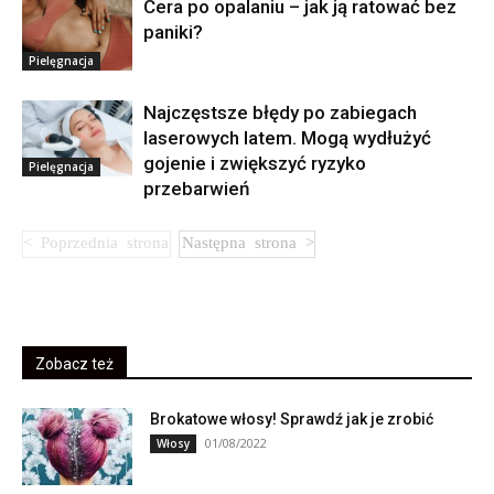
Cera po opalaniu – jak ją ratować bez
paniki?
Pielęgnacja
Najczęstsze błędy po zabiegach
laserowych latem. Mogą wydłużyć
gojenie i zwiększyć ryzyko
Pielęgnacja
przebarwień
Zobacz też
Brokatowe włosy! Sprawdź jak je zrobić
01/08/2022
Włosy