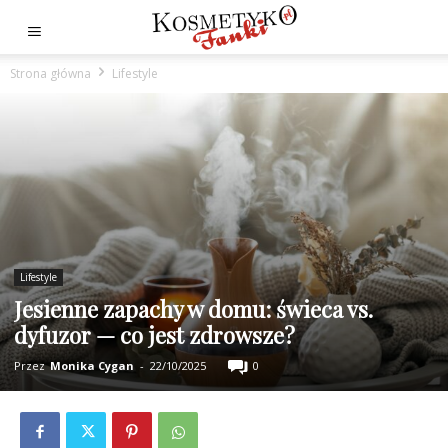
Strona główna
Lifestyle
Lifestyle
Jesienne zapachy w domu: świeca vs.
dyfuzor — co jest zdrowsze?
Przez
Monika Cygan
-
22/10/2025
0