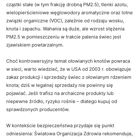
cząstki stałe (w tym frakcję drobną PM2.5), tlenki azotu,
wielopierścieniowe węglowodory aromatyczne oraz lotne
związki organiczne (VOC), zależnie od rodzaju wosku,
knota i zapachu. Wahania są duże, ale wzrost stężenia
PM2.5 w pomieszczeniu w trakcie palenia świec jest
zjawiskiem powtarzalnym.
Choć kontrowersyjny temat ołowianych knotów powraca
w sieci, warto wiedzieć, że w USA od 2003 r. obowiązuje
zakaz produkcji i sprzedaży świec z ołowianym rdzeniem
knota; dziś w legalnej sprzedaży nie powinny się
pojawiać. Jeśli trafisz na archaiczne produkty lub
niepewne źródło, ryzyko rośnie – dlatego kupuj od
sprawdzonych producentów.
W kontekście bezpieczeństwa przydaje się punkt
odniesienia: Światowa Organizacja Zdrowia rekomenduje,