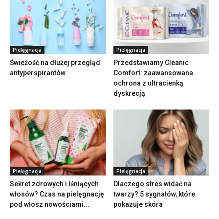
Pielęgnacja
Pielęgnacja
Świeżość na dłużej przegląd
Przedstawiamy Cleanic
antyperspirantów
Comfort: zaawansowana
ochrona z ultracienką
dyskrecją
Pielęgnacja
Pielęgnacja
Sekret zdrowych i lśniących
Dlaczego stres widać na
włosów? Czas na pielęgnację
twarzy? 5 sygnałów, które
pod włosz nowościami...
pokazuje skóra