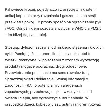
Pal świece krócej, pojedynczo i z przyciętym knotem;
unikaj kopcenia przy rozpalaniu i gaszeniu, a po sesji
przewietrz pokój. To prosty sposób na ograniczenie pyłu
i VOC. Odnośnikiem pozostają wytyczne WHO dla PM2.5
– im bliżej tła, tym lepiej.
Stosując dyfuzor, zaczynaj od niskiego stężenia i krótkich
cykli. Pamiętaj, że limonen, linalol czy eukaliptol to
związki reaktywne; w połączeniu z ozonem wytwarzają
produkty mogące podrażniać drogi oddechowe.
Przewietrzenie po seansie ma sens również tutaj.
Sprawdzaj skład i deklaracje. Szukaj informacji o
zgodności IFRA i o potencjalnych alergenach
zapachowych; przechowuj olejki i wkłady z dala od
światła i ciepła, aby ograniczyć autoutlenianie. W
przypadku dzieci, kobiet w ciąży, astmy i migren rozważ