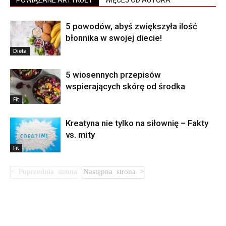
POWIĄZANE ARTYKUŁY
WIĘCEJ OD AUTORA
5 powodów, abyś zwiększyła ilość
błonnika w swojej diecie!
Dieta
5 wiosennych przepisów
wspierających skórę od środka
Fit
Kreatyna nie tylko na siłownię – Fakty
vs. mity
Fit