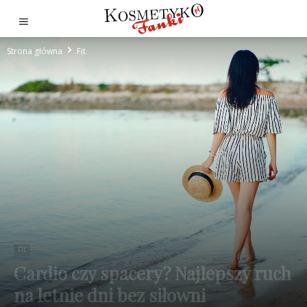
Strona główna
Fit
Fit
Cardio czy spacery? Najlepszy ruch
na letnie dni bez siłowni