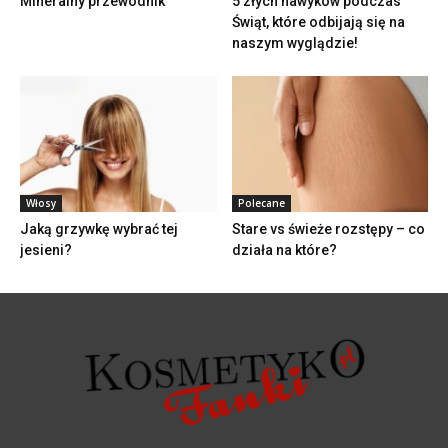
Mineralny przewodnik
5 złych nawyków podczas
Świąt, które odbijają się na
naszym wyglądzie!
Włosy
Polecane
Jaką grzywkę wybrać tej
Stare vs świeże rozstępy – co
jesieni?
działa na które?