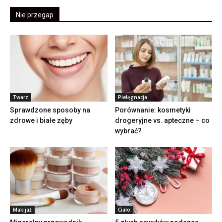
Nie przegap
Twarz
Pielęgnacja
Sprawdzone sposoby na
Porównanie: kosmetyki
zdrowe i białe zęby
drogeryjne vs. apteczne – co
wybrać?
Makijaż
Ciało