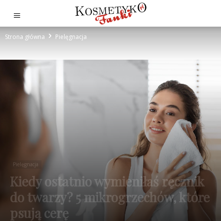
Strona główna
Pielęgnacja
Pielęgnacja
Kiedy ostatnio wymieniłaś ręcznik
do twarzy? 5 mikrogrzechów, które
psują cerę