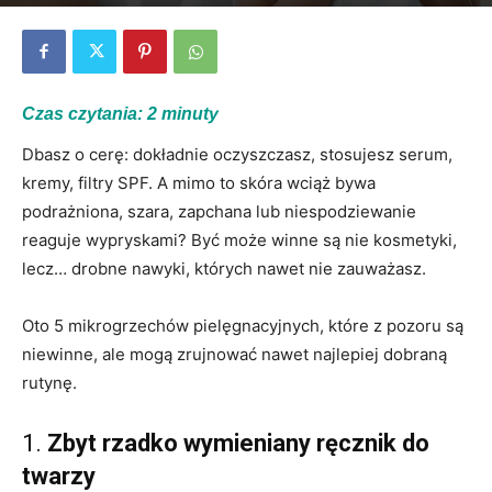
Przez
Monika Cygan
-
05/06/2026
0
Czas czytania:
2
minuty
Dbasz o cerę: dokładnie oczyszczasz, stosujesz serum,
kremy, filtry SPF. A mimo to skóra wciąż bywa
podrażniona, szara, zapchana lub niespodziewanie
reaguje wypryskami? Być może winne są nie kosmetyki,
lecz… drobne nawyki, których nawet nie zauważasz.
Oto 5 mikrogrzechów pielęgnacyjnych, które z pozoru są
niewinne, ale mogą zrujnować nawet najlepiej dobraną
rutynę.
1.
Zbyt rzadko wymieniany ręcznik do
twarzy