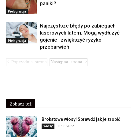
paniki?
Pielęgnacja
Najczęstsze błędy po zabiegach
laserowych latem. Mogą wydłużyć
gojenie i zwiększyć ryzyko
Pielęgnacja
przebarwień
Zobacz też
Brokatowe włosy! Sprawdź jak je zrobić
01/08/2022
Włosy