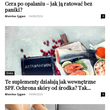
Cera po opalaniu – jak ją ratować bez
paniki?
Monika Cygan
-
06/08/2026
0
Dieta
Te suplementy działają jak wewnętrzne
SPF. Ochrona skóry od środka? Tak...
Monika Cygan
-
04/08/2026
0