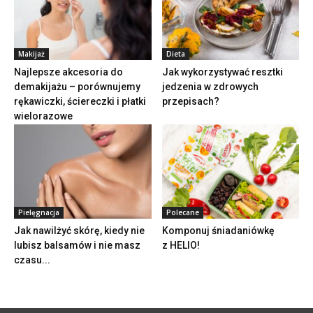
Makijaż
Dieta
Najlepsze akcesoria do
Jak wykorzystywać resztki
demakijażu – porównujemy
jedzenia w zdrowych
rękawiczki, ściereczki i płatki
przepisach?
wielorazowe
Pielęgnacja
Polecane
Jak nawilżyć skórę, kiedy nie
Komponuj śniadaniówkę
lubisz balsamów i nie masz
z HELIO!
czasu...