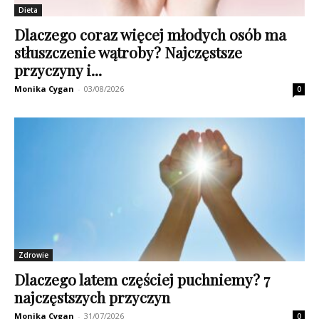
Dieta
Dlaczego coraz więcej młodych osób ma
stłuszczenie wątroby? Najczęstsze
przyczyny i...
Monika Cygan
-
03/08/2026
0
Zdrowie
Dlaczego latem częściej puchniemy? 7
najczęstszych przyczyn
Monika Cygan
-
31/07/2026
0