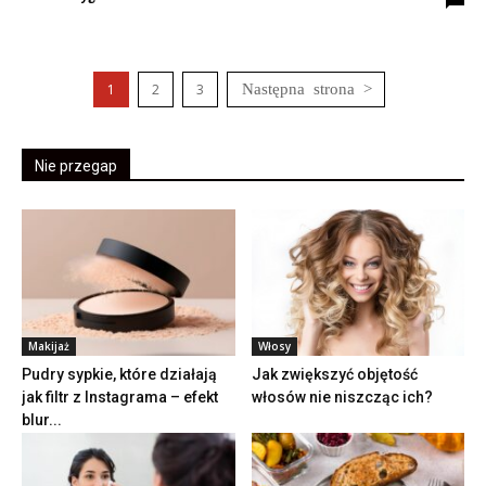
1
2
3
Nie przegap
Makijaż
Włosy
Pudry sypkie, które działają
Jak zwiększyć objętość
jak filtr z Instagrama – efekt
włosów nie niszcząc ich?
blur...