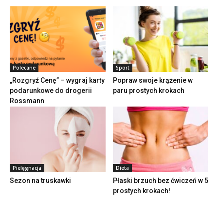
Polecane
Sport
„Rozgryź Cenę” – wygraj karty
Popraw swoje krążenie w
podarunkowe do drogerii
paru prostych krokach
Rossmann
Pielęgnacja
Dieta
Sezon na truskawki
Płaski brzuch bez ćwiczeń w 5
prostych krokach!