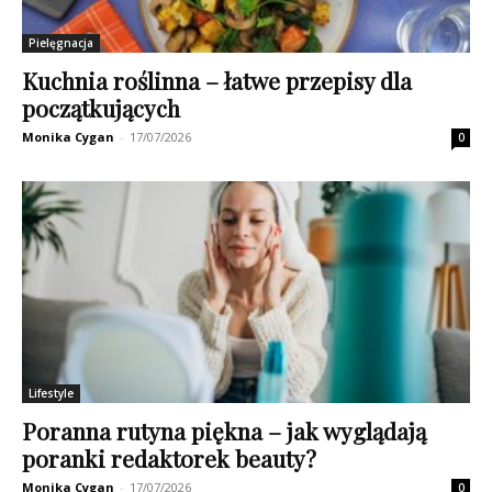
Pielęgnacja
Kuchnia roślinna – łatwe przepisy dla
początkujących
Monika Cygan
-
17/07/2026
0
Lifestyle
Poranna rutyna piękna – jak wyglądają
poranki redaktorek beauty?
Monika Cygan
-
17/07/2026
0