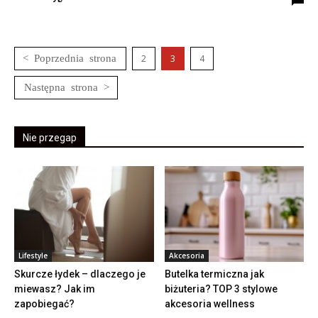
2
3
4
Nie przegap
Lifestyle
Akcesoria
Skurcze łydek – dlaczego je
Butelka termiczna jak
miewasz? Jak im
biżuteria? TOP 3 stylowe
zapobiegać?
akcesoria wellness