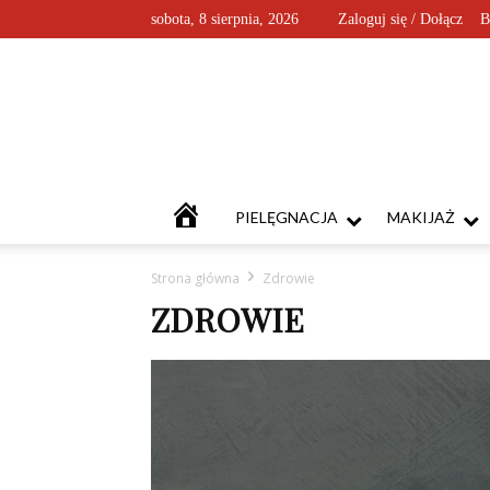
sobota, 8 sierpnia, 2026
Zaloguj się / Dołącz
B
KOSMETYKOFANKI
PIELĘGNACJA
MAKIJAŻ
Strona główna
Zdrowie
ZDROWIE