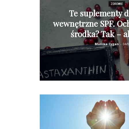
ZDROWIE
Te suplementy dz
wewnętrzne SPF. Och
środka? Tak – a
Monika Cygan
-
04/