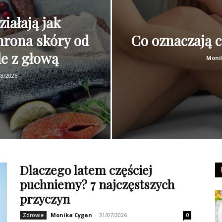
iałają jak
rona skóry od
Co oznaczają c
le z głową
Moni
08/2026
Dlaczego latem częściej
puchniemy? 7 najczęstszych
przyczyn
Monika Cygan
-
31/07/2026
Zdrowie
0