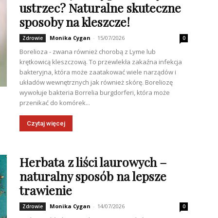
ustrzec? Naturalne skuteczne
sposoby na kleszcze!
Monika Cygan
-
15/07/2026
Zdrowie
0
Borelioza - zwana również chorobą z Lyme lub
krętkowicą kleszczową. To przewlekła zakaźna infekcja
bakteryjna, która może zaatakować wiele narządów i
układów wewnętrznych jak również skórę. Boreliozę
wywołuje bakteria Borrelia burgdorferi, która może
przenikać do komórek...
Czytaj więcej
Herbata z liści laurowych –
naturalny sposób na lepsze
trawienie
Monika Cygan
-
14/07/2026
Zdrowie
0