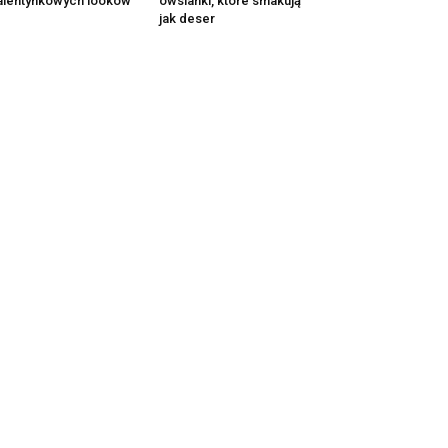
lentynkowych looków
owsianki, które smakują
jak deser