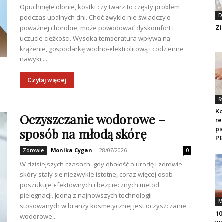
Opuchnięte dłonie, kostki czy twarz to częsty problem
D
podczas upalnych dni. Choć zwykle nie świadczy o
poważnej chorobie, może powodować dyskomfort i
Zi
uczucie ciężkości. Wysoka temperatura wpływa na
krążenie, gospodarkę wodno-elektrolitową i codzienne
nawyki,...
Czytaj więcej
S
K
Oczyszczanie wodorowe –
re
sposób na młodą skórę
pi
P
Monika Cygan
-
28/07/2026
Zdrowie
0
W dzisiejszych czasach, gdy dbałość o urodę i zdrowie
skóry stały się niezwykle istotne, coraz więcej osób
poszukuje efektownych i bezpiecznych metod
pielęgnacji. Jedną z najnowszych technologii
M
stosowanych w branży kosmetycznej jest oczyszczanie
10
wodorowe....