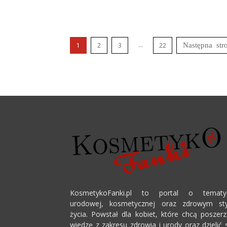
...
1
2
3
22
KosmetykoFanki.pl to portal o tematy
urodowej, kosmetycznej oraz zdrowym sty
życia. Powstał dla kobiet, które chcą poszer
wiedzę z zakresu zdrowia i urody oraz dzielić 