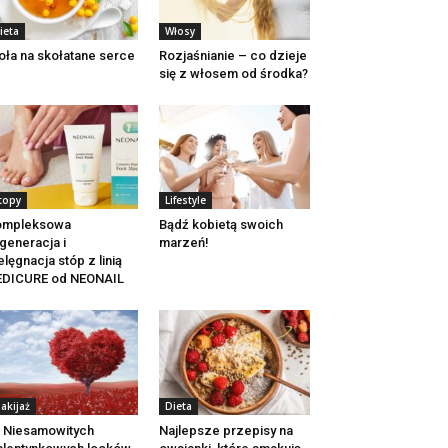
ieta
Włosy
oła na skołatane serce
Rozjaśnianie – co dzieje
się z włosem od środka?
topy
Lifestyle
ompleksowa
Bądź kobietą swoich
generacja i
marzeń!
elęgnacja stóp z linią
EDICURE od NEONAIL
akijaż
Dieta
 Niesamowitych
Najlepsze przepisy na