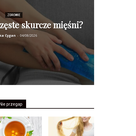
ZDROWIE
zęste skurcze mięśni?
ka Cygan
-
04/08/2026
Nie przegap