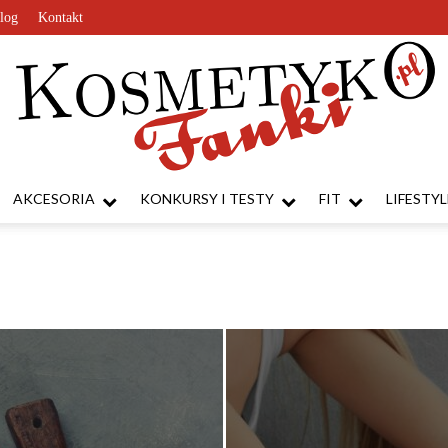
log
Kontakt
AKCESORIA
KONKURSY I TESTY
FIT
LIFESTYL
KosmetykoFanki.pl