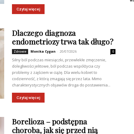
wa
Czytaj więcej
Dlaczego diagnoza
endometriozy trwa tak długo?
Monika Cygan
-
20/07/2026
Zdrowie
0
Silny ból podczas miesiączki, przewlekłe zmęczenie,
dolegliwości jelitowe, ból podczas współżycia czy
problemy z zajściem w ciążę. Dla wielu kobiet to
codzienność, z którą zmagają się przez lata. Mimo
charakterystycznych objawów droga do postawienia...
Czytaj więcej
Borelioza – podstępna
choroba, jak się przed nią