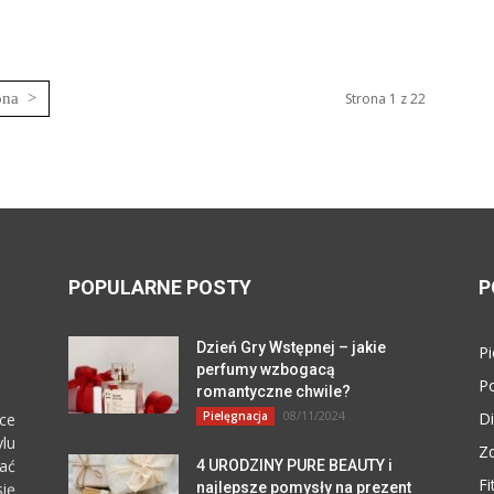
Strona 1 z 22
POPULARNE POSTY
P
Dzień Gry Wstępnej – jakie
Pi
perfumy wzbogacą
P
romantyczne chwile?
08/11/2024
Pielęgnacja
Di
ce
lu
Z
zać
4 URODZINY PURE BEAUTY i
Fi
się
najlepsze pomysły na prezent