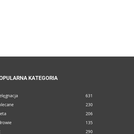
OPULARNA KATEGORIA
elęgnacja
631
olecane
230
eta
206
drowie
135
t
290