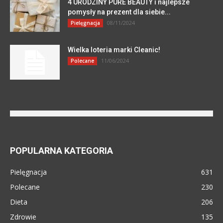
4 URODZINY PURE BEAUTY i najlepsze
pomysły na prezent dla siebie...
08/11/2024
Pielęgnacja
Wielka loteria marki Cleanic!
11/06/2024
Polecane
POPULARNA KATEGORIA
Pielęgnacja
631
Polecane
230
Dieta
206
Zdrowie
135