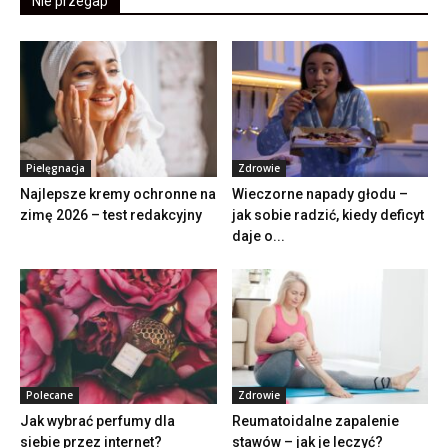
Nie przegap
Pielęgnacja
Zdrowie
Najlepsze kremy ochronne na
Wieczorne napady głodu –
zimę 2026 – test redakcyjny
jak sobie radzić, kiedy deficyt
daje o...
Polecane
Zdrowie
Jak wybrać perfumy dla
Reumatoidalne zapalenie
siebie przez internet?
stawów – jak je leczyć?