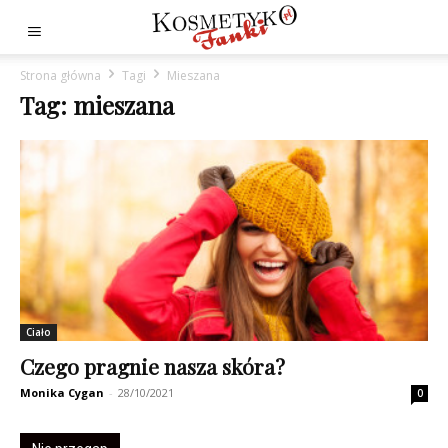
Strona główna
Tagi
Mieszana
Tag: mieszana
Ciało
Czego pragnie nasza skóra?
Monika Cygan
-
28/10/2021
0