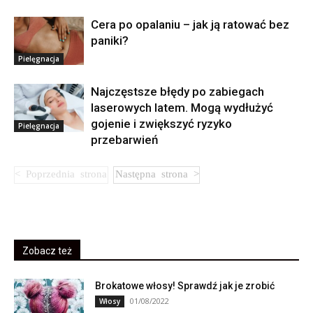
Cera po opalaniu – jak ją ratować bez
paniki?
Pielęgnacja
Najczęstsze błędy po zabiegach
laserowych latem. Mogą wydłużyć
gojenie i zwiększyć ryzyko
Pielęgnacja
przebarwień
Zobacz też
Brokatowe włosy! Sprawdź jak je zrobić
01/08/2022
Włosy