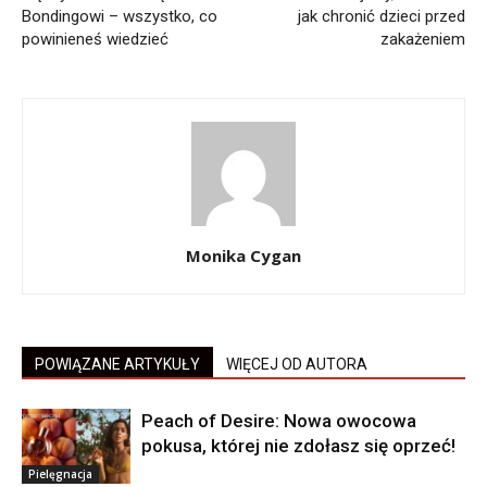
Bondingowi – wszystko, co
jak chronić dzieci przed
powinieneś wiedzieć
zakażeniem
Monika Cygan
POWIĄZANE ARTYKUŁY
WIĘCEJ OD AUTORA
Peach of Desire: Nowa owocowa
pokusa, której nie zdołasz się oprzeć!
Pielęgnacja