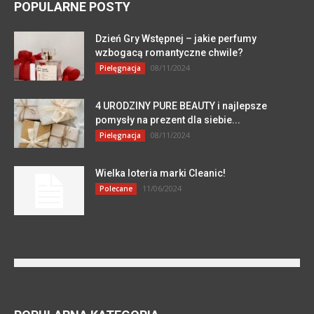
POPULARNE POSTY
Dzień Gry Wstępnej – jakie perfumy
wzbogacą romantyczne chwile?
08/11/2024
Pielęgnacja
4 URODZINY PURE BEAUTY i najlepsze
pomysły na prezent dla siebie...
08/11/2024
Pielęgnacja
Wielka loteria marki Cleanic!
11/06/2024
Polecane