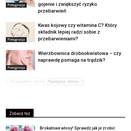
gojenie i zwiększyć ryzyko
Pielęgnacja
przebarwień
Kwas kojowy czy witamina C? Który
składnik lepiej radzi sobie z
przebarwieniami?
Pielęgnacja
Wierzbownica drobnokwiatowa – czy
naprawdę pomaga na trądzik?
Pielęgnacja
Zobacz też
Brokatowe włosy! Sprawdź jak je zrobić