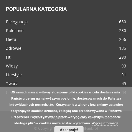
POPULARNA KATEGORIA
Pielęgnacja
630
Polecane
230
Dieta
206
Zdrowie
135
Fit
290
Włosy
93
Lifestyle
91
Twarz
45
Ciało
44
W ramach naszej witryny stosujemy pliki cookies w celu dostarczania
Państwu usług na najwyższym poziomie, dostosowanych do Państwa
indywidualnych potrzeb.<br> Korzystanie z witryny bez zmiany ustawień
dotyczących cookies oznacza, że będą one przechowywane w Państwa
urządzeniu i wykorzystywane przez witrynę.<br> W każdym momencie
O nas
Kontakt
Regulamin
Polityka bezpieczeństwa
obsługa plików cookies może zostać wyłączona.
Więcej informacji
© Copyright 2015 - KosmetykoFanki.pl
Akceptuję!