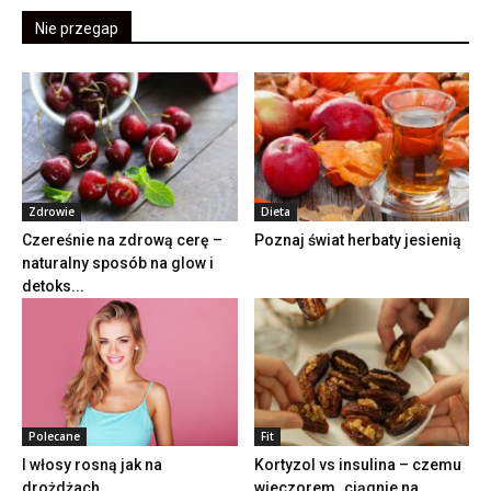
Nie przegap
Zdrowie
Dieta
Czereśnie na zdrową cerę –
Poznaj świat herbaty jesienią
naturalny sposób na glow i
detoks...
Polecane
Fit
I włosy rosną jak na
Kortyzol vs insulina – czemu
drożdżach
wieczorem „ciągnie na