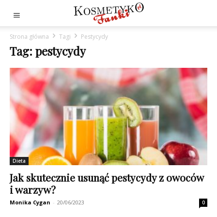
Strona główna
Tagi
Pestycydy
Tag: pestycydy
Dieta
Jak skutecznie usunąć pestycydy z owoców
i warzyw?
Monika Cygan
-
20/06/2023
0