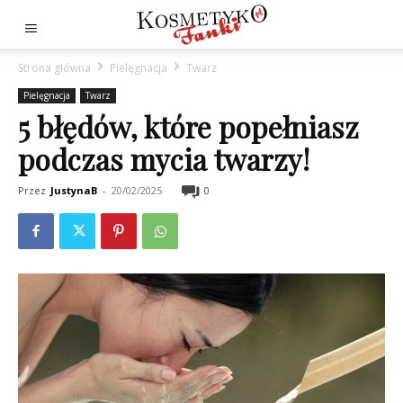
Strona główna
Pielęgnacja
Twarz
Pielęgnacja
Twarz
5 błędów, które popełniasz
podczas mycia twarzy!
Przez
JustynaB
-
20/02/2025
0