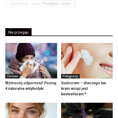
Nie przegap
Zdrowie
Pielęgnacja
Wzmocnij odporność! Poznaj
Sudocrem – dlaczego ten
4 naturalne antybiotyki
krem wciąż jest
bestsellerem?