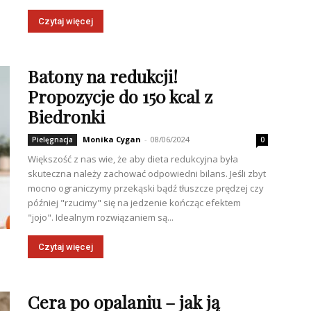
Czytaj więcej
Batony na redukcji!
Propozycje do 150 kcal z
Biedronki
Monika Cygan
-
08/06/2024
Pielęgnacja
0
Większość z nas wie, że aby dieta redukcyjna była
skuteczna należy zachować odpowiedni bilans. Jeśli zbyt
mocno ograniczymy przekąski bądź tłuszcze prędzej czy
później "rzucimy" się na jedzenie kończąc efektem
"jojo". Idealnym rozwiązaniem są...
Czytaj więcej
Cera po opalaniu – jak ją