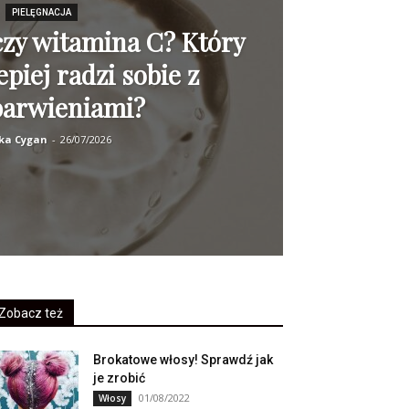
PIELĘGNACJA
zy witamina C? Który
epiej radzi sobie z
barwieniami?
ka Cygan
-
26/07/2026
Zobacz też
Brokatowe włosy! Sprawdź jak
je zrobić
01/08/2022
Włosy