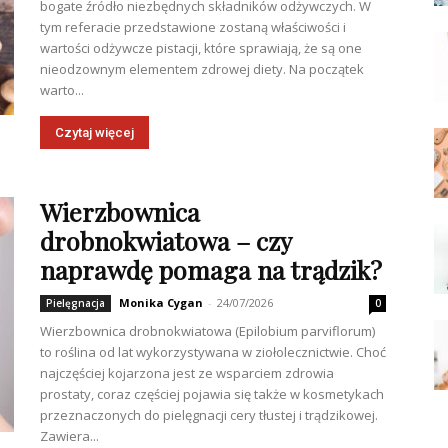
bogate źródło niezbędnych składników odżywczych. W
tym referacie przedstawione zostaną właściwości i
wartości odżywcze pistacji, które sprawiają, że są one
nieodzownym elementem zdrowej diety. Na początek
warto...
Czytaj więcej
Wierzbownica
drobnokwiatowa – czy
naprawdę pomaga na trądzik?
Monika Cygan
-
24/07/2026
Pielęgnacja
0
Wierzbownica drobnokwiatowa (Epilobium parviflorum)
to roślina od lat wykorzystywana w ziołolecznictwie. Choć
najczęściej kojarzona jest ze wsparciem zdrowia
prostaty, coraz częściej pojawia się także w kosmetykach
przeznaczonych do pielęgnacji cery tłustej i trądzikowej.
Zawiera...