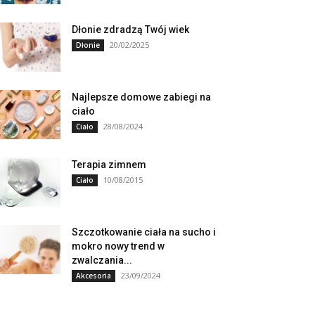
Dłonie zdradzą Twój wiek
20/02/2025
Dłonie
Najlepsze domowe zabiegi na
ciało
28/08/2024
Ciało
Terapia zimnem
10/08/2015
Ciało
Szczotkowanie ciała na sucho i
mokro nowy trend w
zwalczania...
23/09/2024
Akcesoria