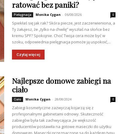
ratować bez paniki?
Monika Cygan
-
06/08/2026
Pielęgnacja
0
Spiekłaś się jak rak? Skóra piecze, jest zaczerwieniona, a
Ty żałujesz, że „tylko na chwilę” wyszłaś na słońce bez
kremu SPF? Spokojnie. Choć Twoja cera może być w
szoku, odpowiednia pielęgnacja pomoże ją uspokoić,...
Czytaj więcej
Najlepsze domowe zabiegi na
ciało
Monika Cygan
-
28/08/2024
Ciało
0
Zabiegi kosmetyczne zazwyczaj kojarzą się z
profesjonalnymi gabinetami odnowy. Skuteczność
zabiegów była tak zachwycająca ,że większość
producentów postawiła na gotowe maseczki do użytku
domowego. Maseczki przeznaczone są do każdego typu