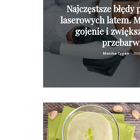
Najczęstsze błędy 
laserowych latem. 
gojenie i zwięks
przebarw
Monika Cygan
-
29/