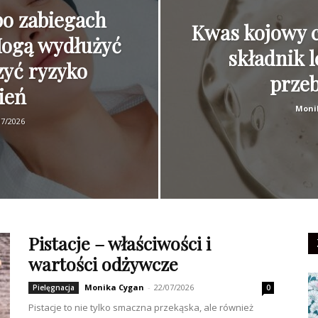
po zabiegach
Kwas kojowy c
Mogą wydłużyć
składnik l
zyć ryzyko
prze
ień
Moni
07/2026
Pistacje – właściwości i
wartości odżywcze
Monika Cygan
-
22/07/2026
Pielęgnacja
0
Pistacje to nie tylko smaczna przekąska, ale również