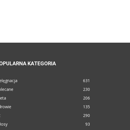
OPULARNA KATEGORIA
elęgnacja
631
olecane
230
eta
206
drowie
135
t
290
łosy
93