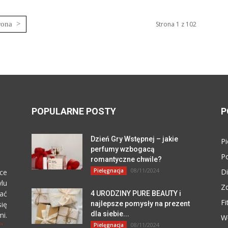
Strona 1 z 102
POPULARNE POSTY
P
Dzień Gry Wstępnej – jakie
Pi
perfumy wzbogacą
P
romantyczne chwile?
08/11/2024
Pielęgnacja
Di
ce
lu
Z
zać
4 URODZINY PURE BEAUTY i
Fi
się
najlepsze pomysły na prezent
dla siebie...
i.
W
"
08/11/2024
Pielęgnacja