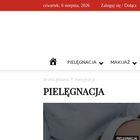
czwartek, 6 sierpnia, 2026
Zaloguj się / Dołącz
KOSMETYKOFANKI
PIELĘGNACJA
MAKIJAŻ
Strona główna
Pielęgnacja
PIELĘGNACJA
PIELĘGNACJA