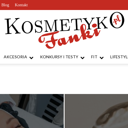
Blog
Kontakt
AKCESORIA
KONKURSY I TESTY
FIT
LIFESTYL
KosmetykoFanki.pl