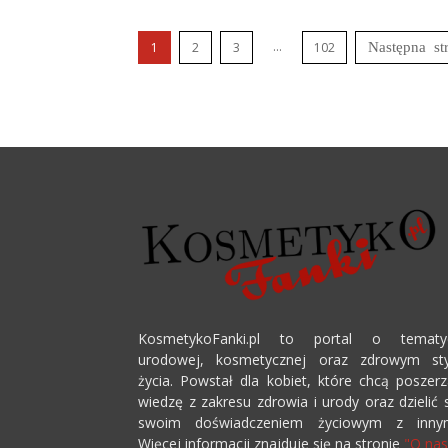
...
1
2
3
102
KosmetykoFanki.pl to portal o tematy
urodowej, kosmetycznej oraz zdrowym sty
życia. Powstał dla kobiet, które chcą poszer
wiedzę z zakresu zdrowia i urody oraz dzielić 
swoim doświadczeniem życiowym z innym
Więcej informacji znajduje się na stronie
"O nas