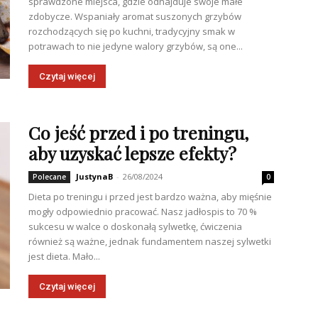
sprawdzone miejsca, gdzie odnajduje swoje małe
zdobycze. Wspaniały aromat suszonych grzybów
rozchodzących się po kuchni, tradycyjny smak w
potrawach to nie jedyne walory grzybów, są one...
Czytaj więcej
Co jeść przed i po treningu,
aby uzyskać lepsze efekty?
JustynaB
-
26/08/2024
Polecane
0
Dieta po treningu i przed jest bardzo ważna, aby mięśnie
mogły odpowiednio pracować. Nasz jadłospis to 70 %
sukcesu w walce o doskonałą sylwetkę, ćwiczenia
również są ważne, jednak fundamentem naszej sylwetki
jest dieta. Mało...
Czytaj więcej