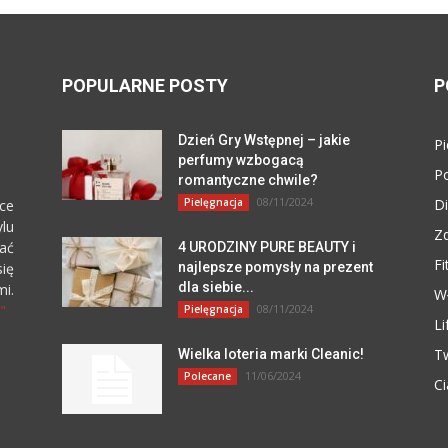
POPULARNE POSTY
P
Dzień Gry Wstępnej – jakie
Pi
perfumy wzbogacą
P
romantyczne chwile?
08/11/2024
Pielęgnacja
Di
ce
lu
Z
zać
4 URODZINY PURE BEAUTY i
Fi
się
najlepsze pomysły na prezent
dla siebie...
i.
W
"
08/11/2024
Pielęgnacja
Li
T
Wielka loteria marki Cleanic!
11/06/2024
Polecane
Ci