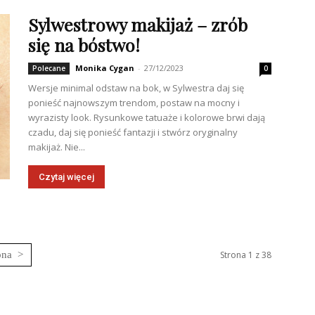
Sylwestrowy makijaż – zrób
się na bóstwo!
Monika Cygan
-
27/12/2023
Polecane
0
Wersje minimal odstaw na bok, w Sylwestra daj się
ponieść najnowszym trendom, postaw na mocny i
wyrazisty look. Rysunkowe tatuaże i kolorowe brwi dają
czadu, daj się ponieść fantazji i stwórz oryginalny
makijaż. Nie...
Czytaj więcej
Strona 1 z 38