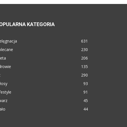
OPULARNA KATEGORIA
elęgnacja
631
olecane
230
eta
206
drowie
135
t
290
łosy
93
festyle
91
warz
45
ało
44