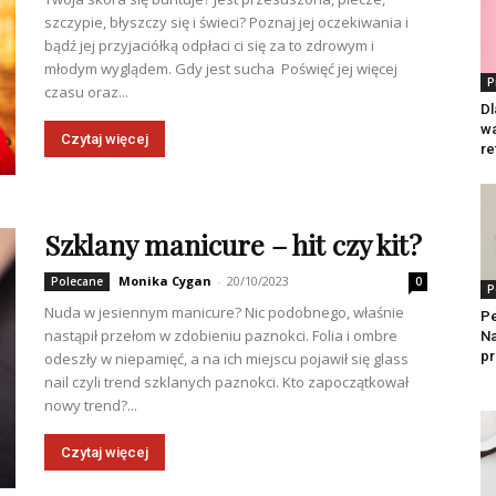
szczypie, błyszczy się i świeci? Poznaj jej oczekiwania i
bądź jej przyjaciółką odpłaci ci się za to zdrowym i
młodym wyglądem. Gdy jest sucha Poświęć jej więcej
P
czasu oraz...
Dl
wa
Czytaj więcej
re
Szklany manicure – hit czy kit?
Monika Cygan
-
20/10/2023
Polecane
0
P
Nuda w jesiennym manicure? Nic podobnego, właśnie
Pe
nastąpił przełom w zdobieniu paznokci. Folia i ombre
Na
pr
odeszły w niepamięć, a na ich miejscu pojawił się glass
nail czyli trend szklanych paznokci. Kto zapoczątkował
nowy trend?...
Czytaj więcej