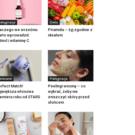
ielęgnacja
Dieta
aczego we wrześniu
Piramida – żyj zgodnie z
rto wprowadzić
ideałem
tinol i witaminę C
olecane
Pielęgnacja
rfect Match!
Peelingi wiosną – co
jwiększa włosowa
wybrać, żeby nie
emiera roku od STARS
zniszczyć skóry przed
słońcem