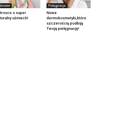
drowie
Pielęgnacja
trosce o super
Nowe
turalny uśmiech!
dermokosmetyki,które
szczerością podbiją
Twoją pielęgnację!