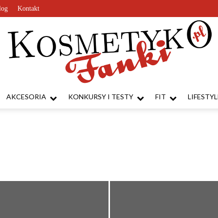
log
Kontakt
AKCESORIA
KONKURSY I TESTY
FIT
LIFESTYL
KosmetykoFanki.pl