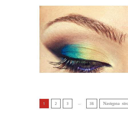
...
1
2
3
38