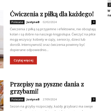
Z
W 
Ćwiczenia z piłką dla każdego!
na
JustynaB
-
02/02/2024
Polecane
0
Ćwiczenia z piłką są przyjemne i efektowne, nie obciążają
kolan i są dobre na naszego kręgosłupa. Ćwiczyć na piłce
mogą wszyscy: kobiety w ciąży, seniorzy, dzieci lub
dorośli. Intensywność oraz ćwiczenia powinny być
dopierane odpowiednio...
Czytaj więcej
Przepisy na pyszne dania z
grzybami!
JustynaB
-
27/09/2024
Polecane
0
Sezon na grzyby rozpoczęty, każdy grzybiarz ma swoje