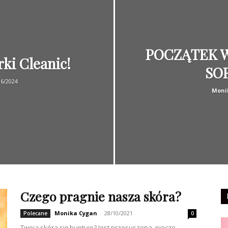
POCZĄTEK W
rki Cleanic!
SO
06/2024
Moni
Czego pragnie nasza skóra?
Monika Cygan
-
28/10/2021
Polecane
0
Twoja skóra się buntuje? Jest przesuszona, piecze,