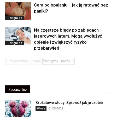
Cera po opalaniu – jak ją ratować bez
paniki?
Pielęgnacja
Najczęstsze błędy po zabiegach
laserowych latem. Mogą wydłużyć
gojenie i zwiększyć ryzyko
Pielęgnacja
przebarwień
Zobacz też
Brokatowe włosy! Sprawdź jak je zrobić
01/08/2022
Włosy