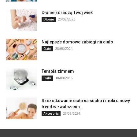
Dłonie zdradzą Twój wiek
20/02/2025
Dłonie
Najlepsze domowe zabiegi na ciało
28/08/2024
Ciało
Terapia zimnem
10/08/2015
Ciało
Szczotkowanie ciała na sucho i mokro nowy
trend w zwalczania...
23/09/2024
Akcesoria