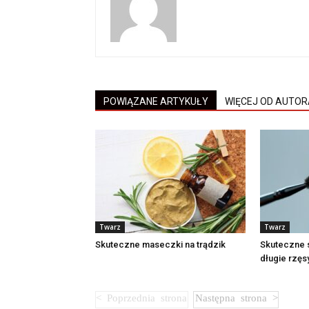
POWIĄZANE ARTYKUŁY
WIĘCEJ OD AUTOR
Twarz
Twarz
Skuteczne maseczki na trądzik
Skuteczne s
długie rzęs