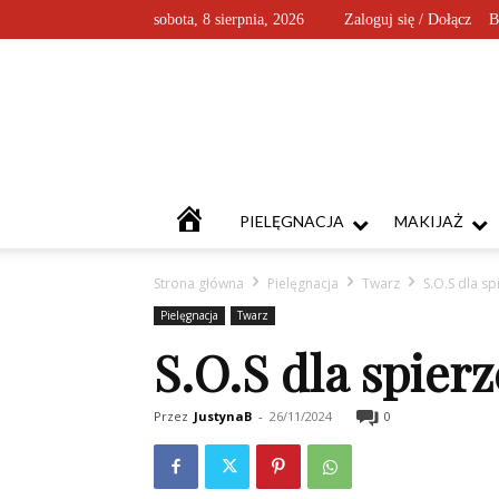
sobota, 8 sierpnia, 2026
Zaloguj się / Dołącz
B
KOSMETYKOFANKI
PIELĘGNACJA
MAKIJAŻ
Strona główna
Pielęgnacja
Twarz
S.O.S dla sp
Pielęgnacja
Twarz
S.O.S dla spier
Przez
JustynaB
-
26/11/2024
0