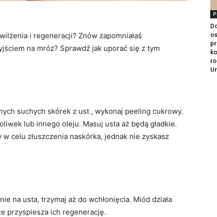
P
Do
os
ilżenia i regeneracji? Znów zapomniałaś
pr
ściem na mróz? Sprawdź jak uporać się z tym
ko
ro
U
nych suchych skórek z ust , wykonaj peeling cukrowy.
oliwek lub innego oleju. Masuj usta aż będą gładkie.
w celu złuszczenia naskórka, jednak nie zyskasz
ie na usta, trzymaj aż do wchłonięcia. Miód działa
że przyspiesza ich regenerację.