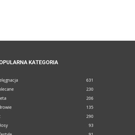
OPULARNA KATEGORIA
elęgnacja
631
olecane
230
eta
206
drowie
135
t
290
łosy
93
festyle
91