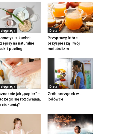
ielęgnacja
Dieta
smetyki z kuchni:
Przyprawy, które
zepisy na naturalne
przyspieszą Twój
ski i peelingi
metabolizm
ielęgnacja
Dieta
znokcie jak „papier” –
Zrób porządek w …
aczego się rozdwajają,
lodówce!
e nie łamią?