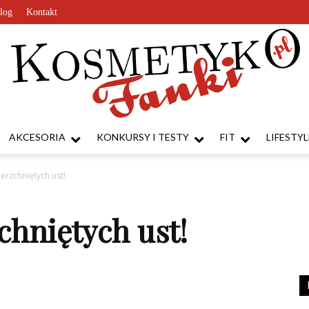
log
Kontakt
AKCESORIA
KONKURSY I TESTY
FIT
LIFESTYL
KosmetykoFanki.pl
ierzchniętych ust!
zchniętych ust!