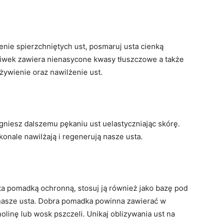
enie spierzchniętych ust, posmaruj usta cienką
oliwek zawiera nienasycone kwasy tłuszczowe a także
żywienie oraz nawilżenie ust.
egniesz dalszemu pękaniu ust uelastyczniając skórę.
onale nawilżają i regenerują nasze usta.
a pomadką ochronną, stosuj ją również jako bazę pod
nasze usta. Dobra pomadka powinna zawierać w
nolinę lub wosk pszczeli. Unikaj oblizywania ust na