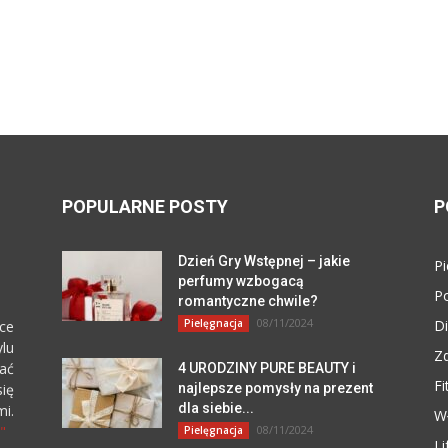
POPULARNE POSTY
P
Dzień Gry Wstępnej – jakie
Pi
perfumy wzbogacą
P
romantyczne chwile?
08/11/2024
Pielęgnacja
Di
ce
lu
Z
zać
4 URODZINY PURE BEAUTY i
Fi
się
najlepsze pomysły na prezent
dla siebie...
i.
W
"
08/11/2024
Pielęgnacja
Li