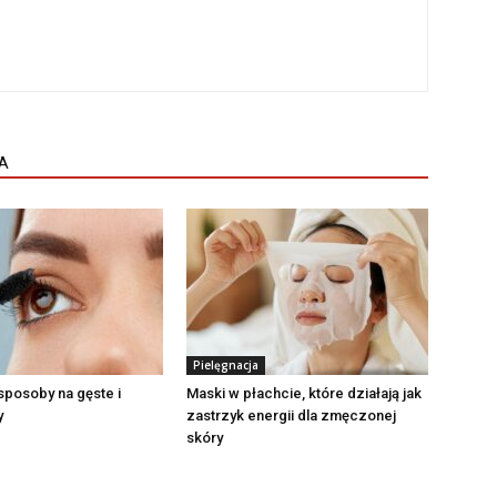
A
Pielęgnacja
posoby na gęste i
Maski w płachcie, które działają jak
y
zastrzyk energii dla zmęczonej
skóry