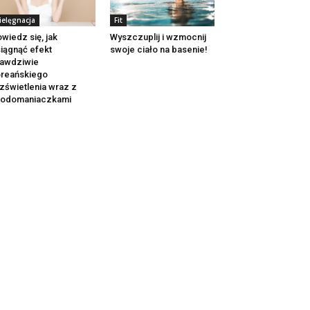
ielęgnacja
Fit
wiedz się, jak
Wyszczuplij i wzmocnij
iągnąć efekt
swoje ciało na basenie!
awdziwie
reańskiego
zświetlenia wraz z
rodomaniaczkami