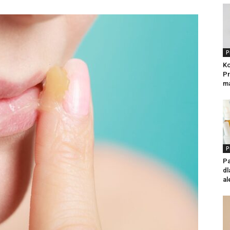
P
Ko
Pr
ma
P
Pa
dl
al