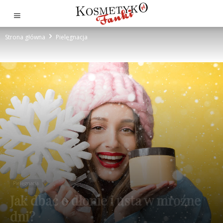
Strona główna
Pielęgnacja
Pielęgnacja
Jak dbać o dłonie i usta w mroźne
dni?