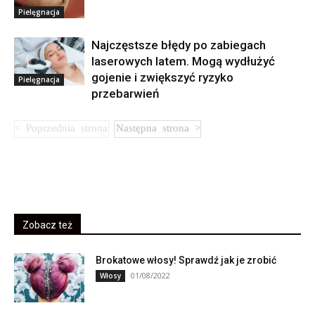
Pielęgnacja
Najczęstsze błędy po zabiegach
laserowych latem. Mogą wydłużyć
gojenie i zwiększyć ryzyko
Pielęgnacja
przebarwień
Zobacz też
Brokatowe włosy! Sprawdź jak je zrobić
01/08/2022
Włosy