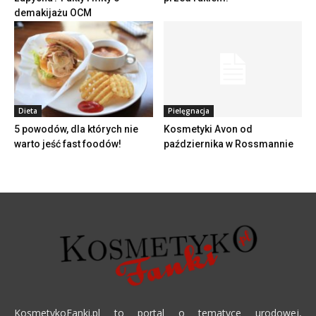
demakijażu OCM
Dieta
Pielęgnacja
5 powodów, dla których nie
Kosmetyki Avon od
warto jeść fast foodów!
października w Rossmannie
KosmetykoFanki.pl to portal o tematyce urodowej,