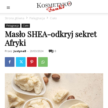
Strona główna
Pielęgnacja
Ciało
Pielęgnacja
Ciało
Masło SHEA-odkryj sekret
Afryki
Przez
JustynaB
-
20/03/2024
0