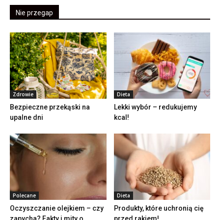
Nie przegap
Zdrowie
Dieta
Bezpieczne przekąski na
Lekki wybór – redukujemy
upalne dni
kcal!
Polecane
Dieta
Oczyszczanie olejkiem – czy
Produkty, które uchronią cię
zapycha? Fakty i mity o
przed rakiem!