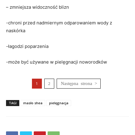
– zmniejsza widoczność blizn
-chroni przed nadmiernym odparowaniem wody z
naskórka
-łagodzi poparzenia
-może być używane w pielęgnacji noworodków
1
2
TAGI
masło shea
pielęgnacja