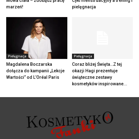
Mowa ciała – zdobądź pracę
Cykl menstruacyjny a trening i
marzeń!
pielęgnacja
Pielęgnacja
Pielęgnacja
Magdalena Boczarska
Coraz bliżej Święta…Z tej
dołącza do kampanii „Lekcje
okazji Hagi prezentuje
Wartości” od L’Oréal Paris
świąteczne zestawy
kosmetyków inspirowane...