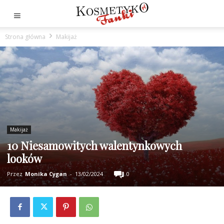
Strona główna
Makijaż
Makijaż
10 Niesamowitych walentynkowych
looków
Przez
Monika Cygan
-
13/02/2024
0