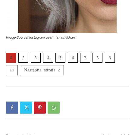
Image Source: Instagram user trishabickhart
1
2
3
4
5
6
7
8
9
10