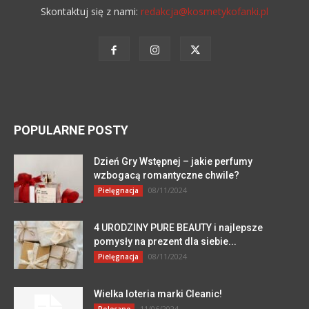
Skontaktuj się z nami:
redakcja@kosmetykofanki.pl
POPULARNE POSTY
Dzień Gry Wstępnej – jakie perfumy
wzbogacą romantyczne chwile?
08/11/2024
Pielęgnacja
4 URODZINY PURE BEAUTY i najlepsze
pomysły na prezent dla siebie...
08/11/2024
Pielęgnacja
Wielka loteria marki Cleanic!
11/06/2024
Polecane