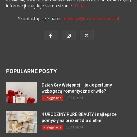
informacji znajduje się na stronie
"O nas"
Skontaktuj się z nami:
redakcja@kosmetykofanki.pl
POPULARNE POSTY
Dzień Gry Wstępnej – jakie perfumy
wzbogacą romantyczne chwile?
08/11/2024
Pielęgnacja
4 URODZINY PURE BEAUTY i najlepsze
pomysły na prezent dla siebie...
08/11/2024
Pielęgnacja