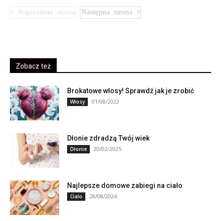
Zobacz też
Brokatowe włosy! Sprawdź jak je zrobić
01/08/2022
Włosy
Dłonie zdradzą Twój wiek
20/02/2025
Dłonie
Najlepsze domowe zabiegi na ciało
28/08/2024
Ciało