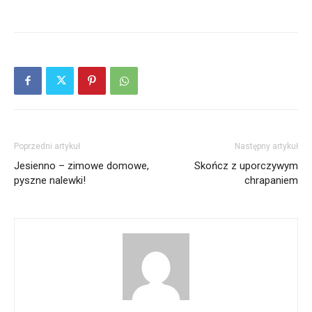
Poprzedni artykuł
Następny artykuł
Jesienno – zimowe domowe,
Skończ z uporczywym
pyszne nalewki!
chrapaniem