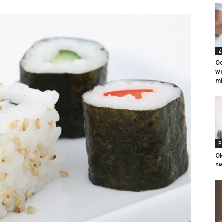
Z
O
w
mł
P
Ok
s