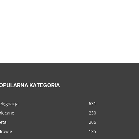
OPULARNA KATEGORIA
elęgnacja
631
olecane
230
eta
206
drowie
135