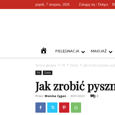
piątek, 7 sierpnia, 2026
Zaloguj się / Dołącz
B
KOSMETYKOFANKI
PIELĘGNACJA
MAKIJAŻ
Strona główna
Fit
Dieta
Jak zrobić pyszne sus
Fit
Dieta
Jak zrobić pysz
Przez
Monika Cygan
-
30/01/2023
0