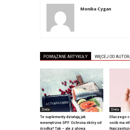
Monika Cygan
POWIĄZANE ARTYKUŁY
WIĘCEJ OD AUTOR
Dieta
Dieta
Te suplementy działają jak
Dlaczego c
wewnętrzne SPF. Ochrona skóry od
osób ma st
środka? Tak – ale z głową
Najczęstsz