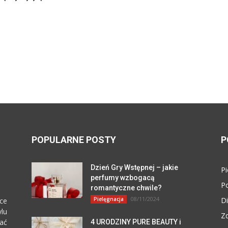
POPULARNE POSTY
P
Dzień Gry Wstępnej – jakie
Pi
perfumy wzbogacą
P
romantyczne chwile?
08/11/2024
Pielęgnacja
Di
ce
lu
Z
zać
4 URODZINY PURE BEAUTY i