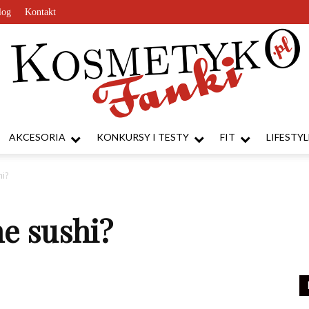
log
Kontakt
AKCESORIA
KONKURSY I TESTY
FIT
LIFESTYL
KosmetykoFanki.pl
hi?
ne sushi?