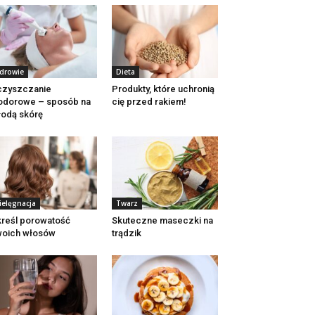
drowie
Dieta
czyszczanie
Produkty, które uchronią
odorowe – sposób na
cię przed rakiem!
odą skórę
ielęgnacja
Twarz
reśl porowatość
Skuteczne maseczki na
woich włosów
trądzik