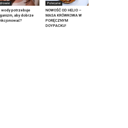
drowie
Polecane
e wody potrzebuje
NOWOŚĆ OD HELIO –
ganizm, aby dobrze
MASA KRÓWKOWA W
nkcjonować?
PORĘCZNYM
DOYPACKU!