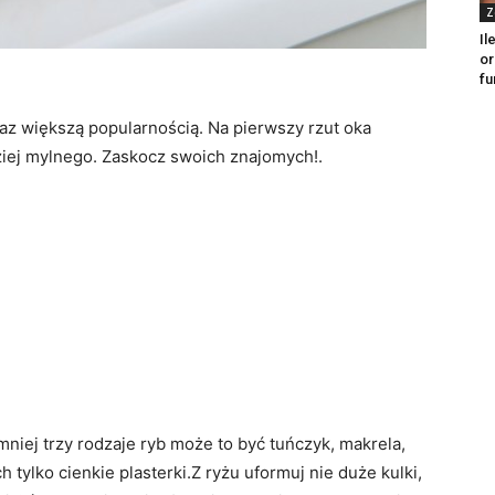
Z
Il
or
fu
raz większą popularnością. Na pierwszy rzut oka
dziej mylnego. Zaskocz swoich znajomych!.
mniej trzy rodzaje ryb może to być tuńczyk, makrela,
 tylko cienkie plasterki.Z ryżu uformuj nie duże kulki,