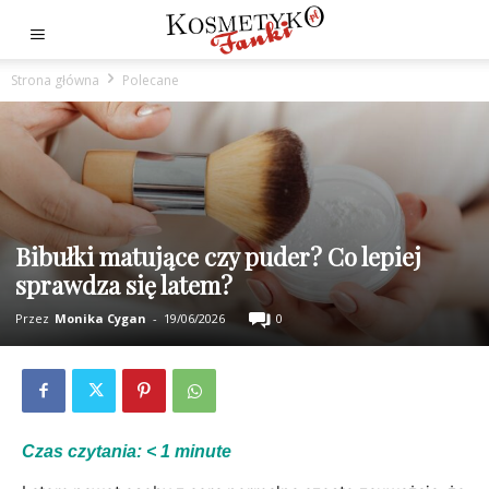
Strona główna
Polecane
Bibułki matujące czy puder? Co lepiej
sprawdza się latem?
Przez
Monika Cygan
-
19/06/2026
0
Czas czytania:
< 1
minute