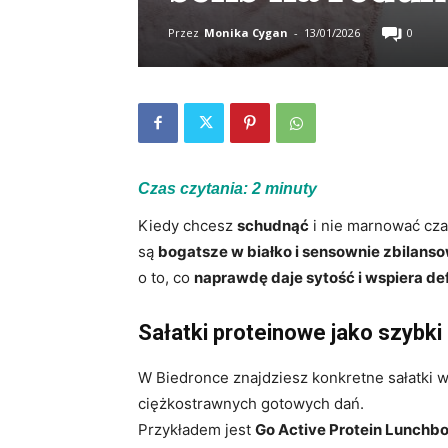
Przez
Monika Cygan
-
13/01/2026
0
Czas czytania:
2
minuty
Kiedy chcesz
schudnąć
i nie marnować cza
są
bogatsze w białko i sensownie zbilanso
o to, co
naprawdę daje sytość i wspiera de
Sałatki proteinowe jako szybki
W Biedronce znajdziesz konkretne sałatki w
ciężkostrawnych gotowych dań.
Przykładem jest
Go Active Protein Lunchbo