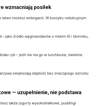
re wzmacniają posiłek
e łatwo możesz wzbogacić. W koszyku redukcyjnym
i
– jako źródło węglowodanów o niskim IG i błonniku,
ziału ryb – jeśli nie ma go w lunchboxie, świetnie
arzywa zwiększają objętość bez znaczącego wzrostu
kowe — uzupełnienie, nie podstawa
iesz także jogurty wysokobiałkowe, puddingi