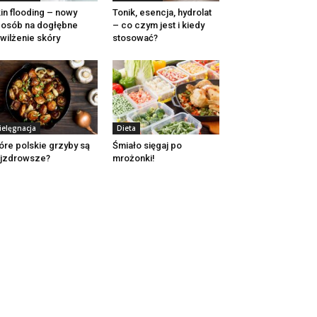
in flooding – nowy
Tonik, esencja, hydrolat
osób na dogłębne
– co czym jest i kiedy
wilżenie skóry
stosować?
ielęgnacja
Dieta
óre polskie grzyby są
Śmiało sięgaj po
ajzdrowsze?
mrożonki!