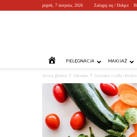
piątek, 7 sierpnia, 2026
Zaloguj się / Dołącz
B
KOSMETYKOFANKI
PIELĘGNACJA
MAKIJAŻ
Strona główna
Zdrowie
Gotowce z Lidla i Biedro