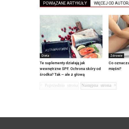
POWIĄZANE ARTYKUŁY
WIĘCEJ OD AUTOR
Dieta
Zdrowie
Te suplementy działają jak
Co oznacza
wewnętrzne SPF. Ochrona skóry od
mięśni?
środka? Tak – ale z głową