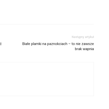
Następny artykuł
ać
Białe plamki na paznokciach – to nie zawsze
brak wapnia