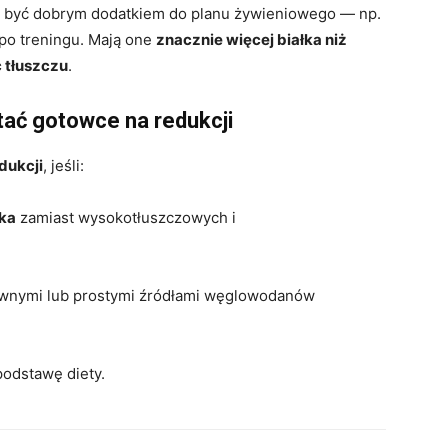
gą być dobrym dodatkiem do planu żywieniowego — np.
 po treningu. Mają one
znacznie więcej białka niż
 tłuszczu
.
ać gotowce na redukcji
dukcji
, jeśli:
łka
zamiast wysokotłuszczowych i
ywnymi lub prostymi źródłami węglowodanów
 podstawę diety.