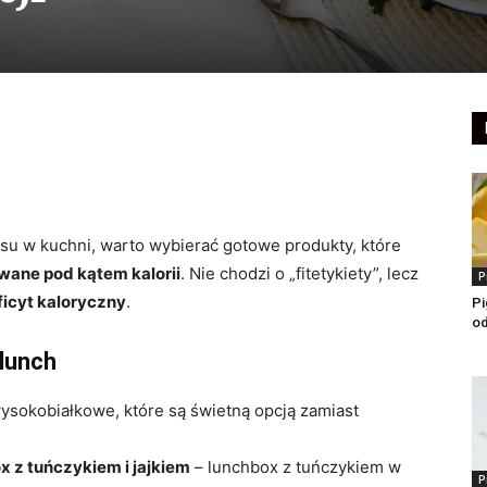
su w kuchni, warto wybierać gotowe produkty, które
wane pod kątem kalorii
. Nie chodzi o „fit­etykiety”, lecz
P
ficyt kaloryczny
.
Pi
o
 lunch
ysokobiałkowe, które są świetną opcją zamiast
x z tuńczykiem i jajkiem
– lunchbox z tuńczykiem w
P