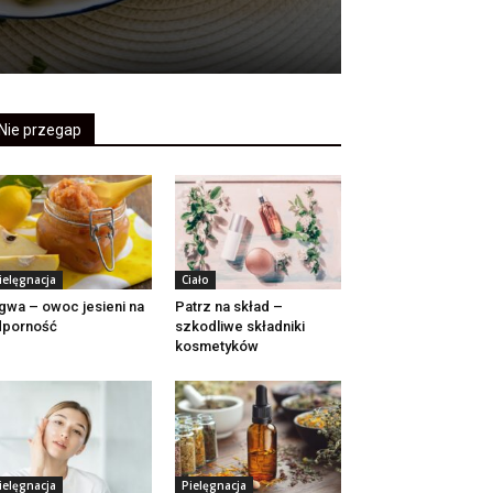
Nie przegap
ielęgnacja
Ciało
gwa – owoc jesieni na
Patrz na skład –
dporność
szkodliwe składniki
kosmetyków
ielęgnacja
Pielęgnacja