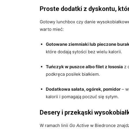
Proste dodatki z dyskontu, któ
Gotowy lunchbox czy danie wysokobiałkow
warto mieć:
Gotowane ziemniaki lub pieczone burak
które dodają sytości bez wielu kalorii.
Tuńczyk w puszce albo filet z łososia
z d
podkręca posiłek białkiem.
Dodatkowa sałata, ogórek, pomidor
– w
kalorii i pomagają poczuć się sytym.
Desery i przekąski wysokobiał
W ramach linii
Go Active
w Biedronce znajdz