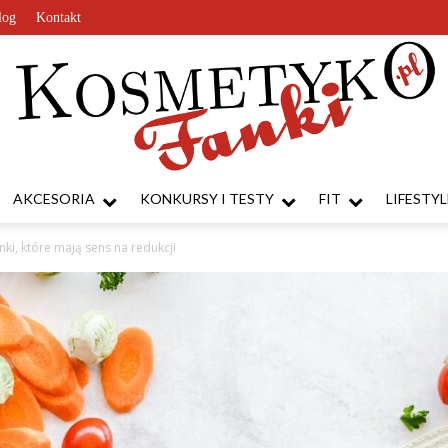
log
Kontakt
AKCESORIA
KONKURSY I TESTY
FIT
LIFESTYL
KosmetykoFanki.pl
nki, które mają sens na redukcji