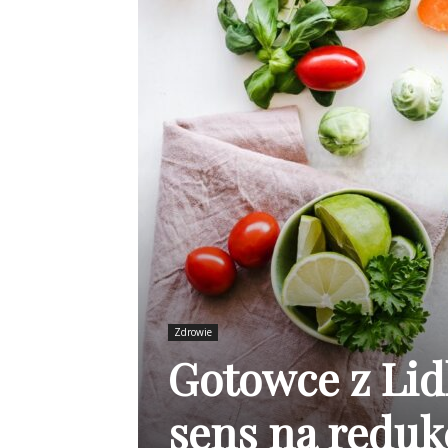
Zdrowie
Gotowce z Lidl
sens na reduk