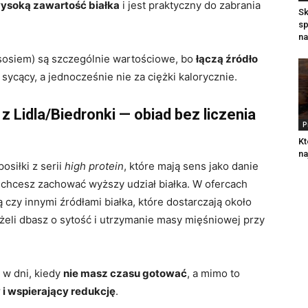
ysoką zawartość białka
i jest praktyczny do zabrania
Sk
sp
na
łososiem) są szczególnie wartościowe, bo
łączą źródło
 sycący, a jednocześnie nie za ciężki kalorycznie.
Lidla/Biedronki — obiad bez liczenia
P
Kt
n
osiłki z serii
high protein
, które mają sens jako danie
i chcesz zachować wyższy udział białka. W ofercach
 czy innymi źródłami białka, które dostarczają około
eżeli dbasz o sytość i utrzymanie masy mięśniowej przy
 w dni, kiedy
nie masz czasu gotować
, a mimo to
i wspierający redukcję
.